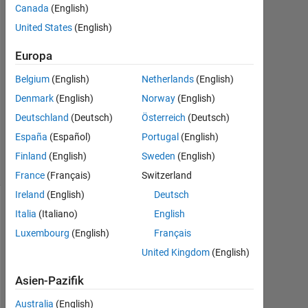
Canada
(English)
Apr.
United States
(English)
2015
2
Europa
Antworten
Belgium
(English)
Netherlands
(English)
Aktualisiert
Denmark
(English)
Norway
(English)
30 Apr.
Deutschland
(Deutsch)
Österreich
(Deutsch)
2015
26
España
(Español)
Portugal
(English)
Ansichten
Finland
(English)
Sweden
(English)
(30 Tage)
France
(Français)
Switzerland
Ireland
(English)
Deutsch
Italia
(Italiano)
English
Ältere
Kommentare
Luxembourg
(English)
Français
anzeigen
United Kingdom
(English)
Asien-Pazifik
Australia
(English)