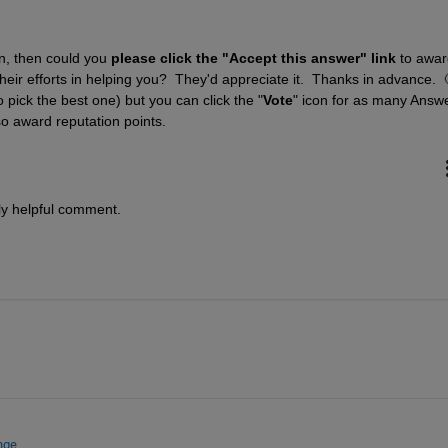
on, then could you 
please click the "Accept this answer" link
 to awar
heir efforts in helping you?  They'd appreciate it.  Thanks in advance.  🙂
pick the best one) but you can click the "
Vote
" icon for as many Answe
so award reputation points.
ly helpful comment. 
nge