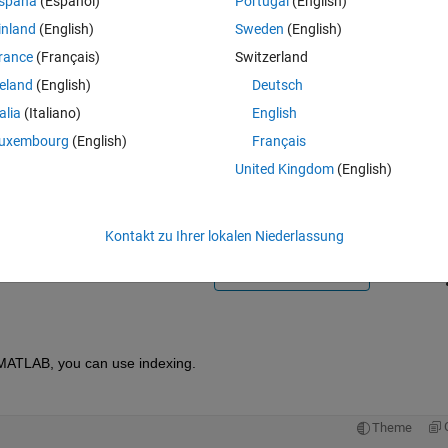
spaña
(Español)
Portugal
(English)
inland
(English)
Sweden
(English)
rance
(Français)
Switzerland
reland
(English)
Deutsch
talia
(Italiano)
English
Melden Sie sich an, um diese Frage zu bean
uxembourg
(English)
Français
United Kingdom
(English)
Weiterleiten
Anmelden, um Aktivität zu v
Kontakt zu Ihrer lokalen Niederlassung
Ran in:
1 Stimme
In MATLAB Online öffnen
n MATLAB, you can use indexing.
Theme