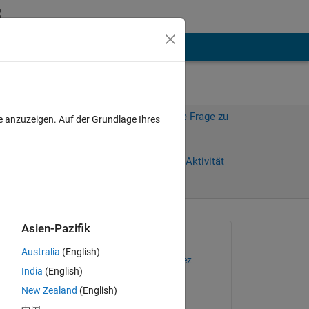
hen
Mehr
Melden Sie sich an, um diese Frage zu
e anzuzeigen. Auf der Grundlage Ihres
beantworten.
Weiterleiten
Anmelden, um Aktivität
zu verfolgen
anzeigen
Asien-Pazifik
Gefragt:
Australia
(English)
Jorge Armando Vazquez
India
(English)
am 10 Jul. 2024
New Zealand
(English)
Kommentiert: