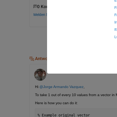
E
0 Kommentare
F
Melden Sie sich an, um zu kommentieren.
F
I
I
L
Antworten (1)
Manikanta Aditya
am 10 Jul. 2024
Hi 
@Jorge Armando Vazquez
,
To take 1 out of every 10 values from a vector i
Here is how you can do it:
% Example original vector