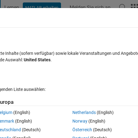
Lernen
Melden Sie sich an
MATLAB erhalten
t Playground
Diskussionen
Wettbewerbe
Blogs
Veröffentlic
FAQs zu MATLAB
Mehr
alues ​​from a vector?
zte Inhalte (sofern verfügbar) sowie lokale Veranstaltungen und Angebot
nde Auswahl:
United States
.
Aktualisiert 10 Jul. 2024
ntwort
18 Ansichten (30 Tage)
lgenden Liste auswählen:
Ältere Kommentare 
uropa
elgium
(English)
Netherlands
(English)
0 Stimmen
enmark
(English)
Norway
(English)
king with, it has more than 10,000 elements, but I just need to know the 
eutschland
(Deutsch)
Österreich
(Deutsch)
ry 10 values ​​to graph it, could you suggest a way to obtain it please?