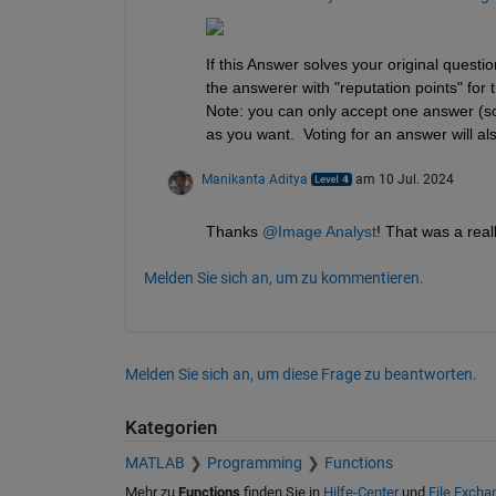
If this Answer solves your original questi
the answerer with "reputation points" for t
Note: you can only accept one answer (so 
as you want.  Voting for an answer will al
Manikanta Aditya
am 10 Jul. 2024
Thanks 
@Image Analyst
! That was a real
Melden Sie sich an, um zu kommentieren.
Melden Sie sich an, um diese Frage zu beantworten.
Kategorien
MATLAB
Programming
Functions
Mehr zu
Functions
finden Sie in
Hilfe-Center
und
File Excha