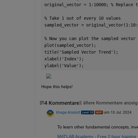
original_vector = 1:10000; 
% Replace t
% Take 1 out of every 10 values
sampled_vector = original_vector(1:10:
% Now you can plot the sampled vector 
plot(sampled_vector);
title(
'Sampled Vector Trend'
);
xlabel(
'Index'
);
ylabel(
'Value'
);
Hope this helps!
4 Kommentare
2 ältere Kommentare anzeig
Image Analyst
am 10 Jul. 2024
To learn other fundamental concepts, inve
MATLAB Academy - Free 2 hour training