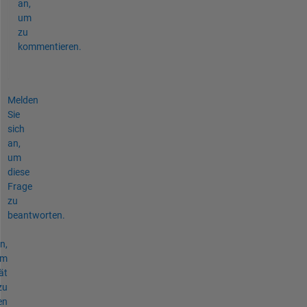
an,
um
zu
kommentieren.
Melden
Sie
sich
an,
um
diese
Frage
zu
beantworten.
n,
um
ät
zu
en