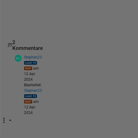
    a.S = S;
catch 
ME
    fprintf(ME.message + 
"\n"
);
end
2
Kommentare
Stephen23
am
12 Apr.
2024
Bearbeitet:
Stephen23
am
12 Apr.
2024