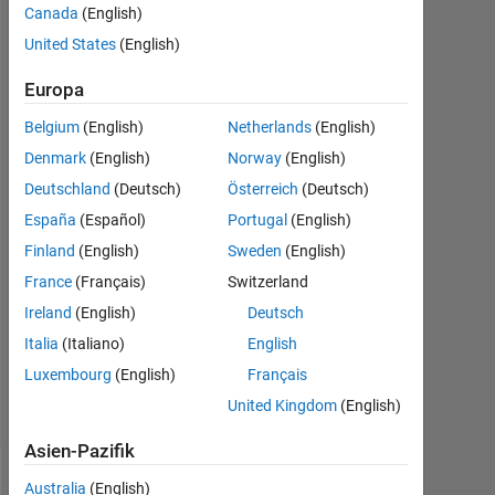
Canada
(English)
United States
(English)
Davide
12
Europa
Apr.
2024
Belgium
(English)
Netherlands
(English)
1
Denmark
(English)
Norway
(English)
Antwort
Deutschland
(Deutsch)
Österreich
(Deutsch)
Antwort
España
(Español)
Portugal
(English)
akzeptiert
Finland
(English)
Sweden
(English)
France
(Français)
Switzerland
Aktualisiert
Ireland
(English)
Deutsch
12 Apr.
2024
Italia
(Italiano)
English
10
Luxembourg
(English)
Français
Ansichten
United Kingdom
(English)
(30 Tage)
Asien-Pazifik
Australia
(English)