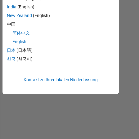
India
(English)
New Zealand
(English)
中国
简体中文
English
H
i
日本
(日本語)
,
한국
(한국어)
I 
h
Kontakt zu Ihrer lokalen Niederlassung
a
v
e 
a 
c
l
a
s
s 