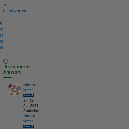
zu
beantworten.
n,
um
ät
zu
en
Akzeptierte
Antwort
chicken
vector
am 12
Apr. 2024
Bearbeitet:
chicken
vector