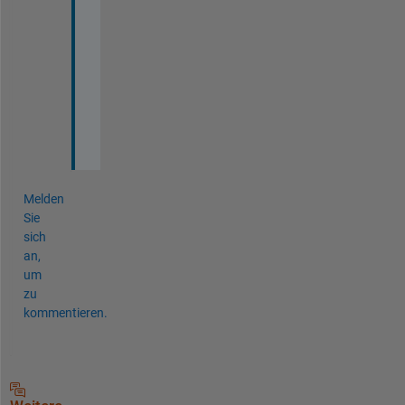
s 
p
e
r
f
e
c
t
Melden
Sie
sich
an,
um
zu
kommentieren.