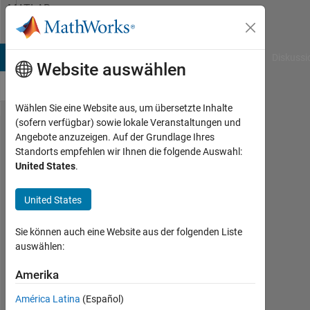
Weiter zum Inhalt
MATLAB
Answers
B Answers
File Exchange
Cody
AI Chat Playground
Diskussi
Website auswählen
Wählen Sie eine Website aus, um übersetzte Inhalte
(sofern verfügbar) sowie lokale Veranstaltungen und
How to
Angebote anzuzeigen. Auf der Grundlage Ihres
Standorts empfehlen wir Ihnen die folgende Auswahl:
use
United States
.
property
validation
United States
functions
Sie können auch eine Website aus der folgenden Liste
in class
auswählen:
definitions
Amerika
for struct
fields?
América Latina
(Español)