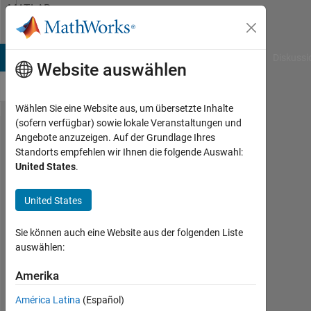
Weiter zum Inhalt
MATLAB
Answers
B Answers
File Exchange
Cody
AI Chat Playground
Diskussi
Website auswählen
Wählen Sie eine Website aus, um übersetzte Inhalte
(sofern verfügbar) sowie lokale Veranstaltungen und
Quickest
Angebote anzuzeigen. Auf der Grundlage Ihres
Standorts empfehlen wir Ihnen die folgende Auswahl:
way for
United States
.
alternate
indexing
United States
a vector
Sie können auch eine Website aus der folgenden Liste
auswählen:
Nicolas
Douillet
Amerika
América Latina
(Español)
21