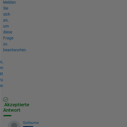
Melden
Sie
sich
an,
um
diese
Frage
zu
beantworten.
n,
um
ät
zu
en
Akzeptierte
Antwort
Guillaume