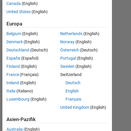
Matlab)
Canada
(English)
United States
(English)
Maruti
Europa
Patil
13
Belgium
(English)
Netherlands
(English)
Apr.
Denmark
(English)
Norway
(English)
2015
Deutschland
(Deutsch)
Österreich
(Deutsch)
2
España
(Español)
Portugal
(English)
Antworten
Finland
(English)
Sweden
(English)
Antwort
France
(Français)
Switzerland
akzeptiert
Ireland
(English)
Deutsch
Italia
(Italiano)
English
Aktualisiert
14 Apr.
Luxembourg
(English)
Français
2015
United Kingdom
(English)
7
Ansichten
Asien-Pazifik
(30 Tage)
Australia
(English)