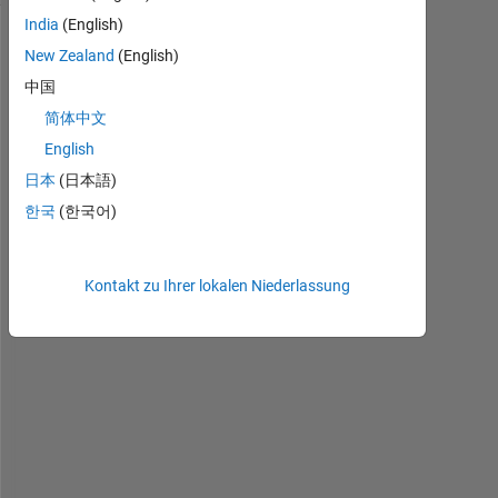
India
(English)
New Zealand
(English)
中国
简体中文
English
日本
(日本語)
s
한국
(한국어)
u
p
p
Kontakt zu Ihrer lokalen Niederlassung
o
s
e 
I 
h
a
v
e 
a 