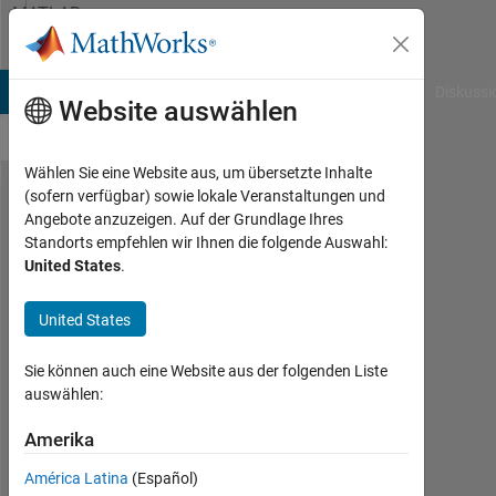
Weiter zum Inhalt
MATLAB
Answers
B Answers
File Exchange
Cody
AI Chat Playground
Diskussi
Website auswählen
Wählen Sie eine Website aus, um übersetzte Inhalte
(sofern verfügbar) sowie lokale Veranstaltungen und
I want
Angebote anzuzeigen. Auf der Grundlage Ihres
Standorts empfehlen wir Ihnen die folgende Auswahl:
Seperate
United States
.
Matrices
for
United States
different
Sie können auch eine Website aus der folgenden Liste
values
auswählen:
of n .
Amerika
(Im new
to
América Latina
(Español)