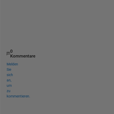
l
p 
T
h
a
n
x
.
0
Kommentare
Melden
Sie
sich
an,
um
zu
kommentieren.