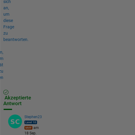
sich
an,
um
diese
Frage
zu
beantworten.
n,
um
ät
zu
en
Akzeptierte
Antwort
Stephen23
am
18 Sep.