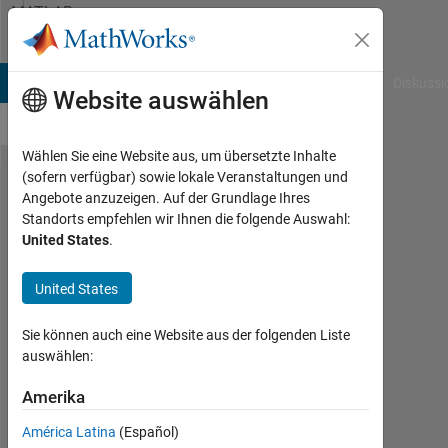
Weiter zum Inhalt
MATLAB
Answers
B Answers
File Exchange
Cody
AI Chat Playground
Diskussi
Website auswählen
Wählen Sie eine Website aus, um übersetzte Inhalte
(sofern verfügbar) sowie lokale Veranstaltungen und
Split
Angebote anzuzeigen. Auf der Grundlage Ihres
Standorts empfehlen wir Ihnen die folgende Auswahl:
increasing
United States
.
vector
into n
United States
unqueal
Sie können auch eine Website aus der folgenden Liste
parts
auswählen:
based on
Amerika
multiples
of n
América Latina
(Español)