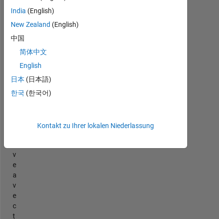
India
(English)
New Zealand
(English)
中国
简体中文
English
Denc.mat
日本
(日本語)
H
한국
(한국어)
i
,
I
Kontakt zu Ihrer lokalen Niederlassung
h
a
v
e
a
v
e
c
t