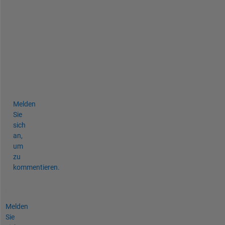
t
h 
s
i
d
e
s
?
Melden
Sie
sich
an,
um
zu
kommentieren.
Melden
Sie