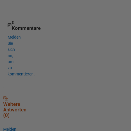
    {  32×1 double}

    {  35×1 double}

    {  39×1 double}

0
Kommentare
Melden
Sie
sich
an,
um
zu
kommentieren.
Weitere
Antworten
(0)
Melden