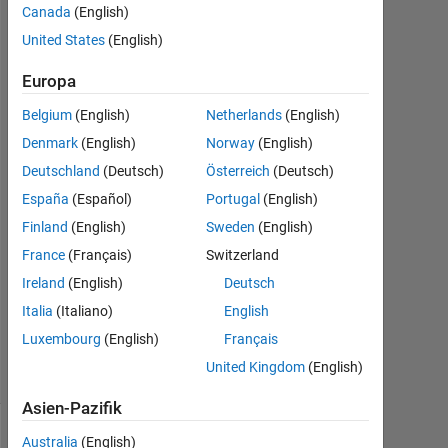
Canada
(English)
United States
(English)
Konvictus177
18
Europa
Sep.
2023
Belgium
(English)
Netherlands
(English)
1
Denmark
(English)
Norway
(English)
Antwort
Deutschland
(Deutsch)
Österreich
(Deutsch)
Antwort
España
(Español)
Portugal
(English)
akzeptiert
Finland
(English)
Sweden
(English)
France
(Français)
Switzerland
Aktualisiert
Ireland
(English)
Deutsch
18 Sep.
2023
Italia
(Italiano)
English
15
Luxembourg
(English)
Français
Ansichten
United Kingdom
(English)
(30 Tage)
Asien-Pazifik
Australia
(English)