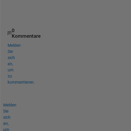
m
e
.
0
Kommentare
Melden
Sie
sich
an,
um
zu
kommentieren.
Melden
Sie
sich
an,
um