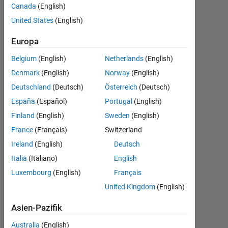
2
Canada
(English)
Antworten
United States
(English)
Antwort
Europa
akzeptiert
Belgium
(English)
Netherlands
(English)
Aktualisiert
Denmark
(English)
Norway
(English)
26 Apr.
Deutschland
(Deutsch)
Österreich
(Deutsch)
2023
España
(Español)
Portugal
(English)
12
Finland
(English)
Sweden
(English)
Ansichten
(30 Tage)
France
(Français)
Switzerland
Ireland
(English)
Deutsch
Italia
(Italiano)
English
Luxembourg
(English)
Français
United Kingdom
(English)
Asien-Pazifik
Australia
(English)