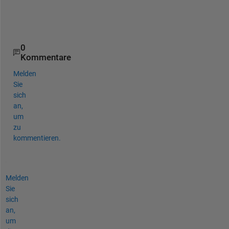
]
;
0
Kommentare
Melden
Sie
sich
an,
um
zu
kommentieren.
Melden
Sie
sich
an,
um