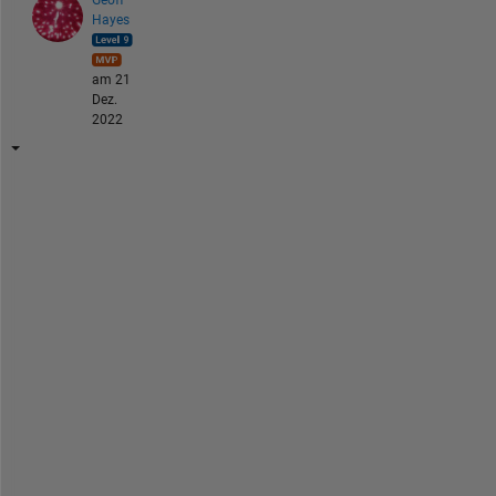
Geoff
Hayes
am 21
Dez.
2022
@
I
n
n
a 
P
e
l
l
o
s
o