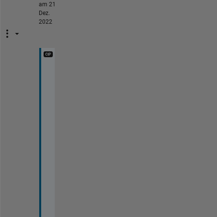
am 21
Dez.
2022
T
h
a
n
k 
y
o
u
. 
C
a
l
l
i
n