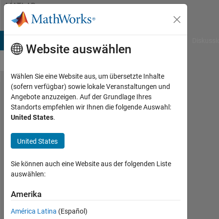
Weiter zum Inhalt
MATLAB
Answers
B Answers
File Exchange
Cody
AI Chat Playground
Diskussi
Website auswählen
Wählen Sie eine Website aus, um übersetzte Inhalte
(sofern verfügbar) sowie lokale Veranstaltungen und
Shutdown
Angebote anzuzeigen. Auf der Grundlage Ihres
Standorts empfehlen wir Ihnen die folgende Auswahl:
at
United States
.
specific
time
United States
Sie können auch eine Website aus der folgenden Liste
Inna
auswählen:
Pelloso
21
Amerika
Dez.
2022
América Latina
(Español)