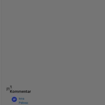
e 
t
i
m
e
r 
i
s 
s
t
a
r
t
e
d
.
1
Kommentar
Inna
Pelloso