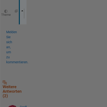
: 
Theme
'StopFcn'
       , 
'exit'
Melden
Sie
sich
an,
um
zu
kommentieren.
Weitere
Antworten
(2)