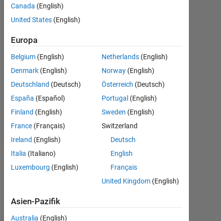
3
Canada
(English)
Antworten
United States
(English)
Antwort
Europa
akzeptiert
Belgium
(English)
Netherlands
(English)
Aktualisiert
Denmark
(English)
Norway
(English)
21 Dez.
Deutschland
(Deutsch)
Österreich
(Deutsch)
2022
España
(Español)
Portugal
(English)
13
Finland
(English)
Sweden
(English)
Ansichten
(30 Tage)
France
(Français)
Switzerland
Ireland
(English)
Deutsch
Italia
(Italiano)
English
Luxembourg
(English)
Français
United Kingdom
(English)
Asien-Pazifik
Australia
(English)