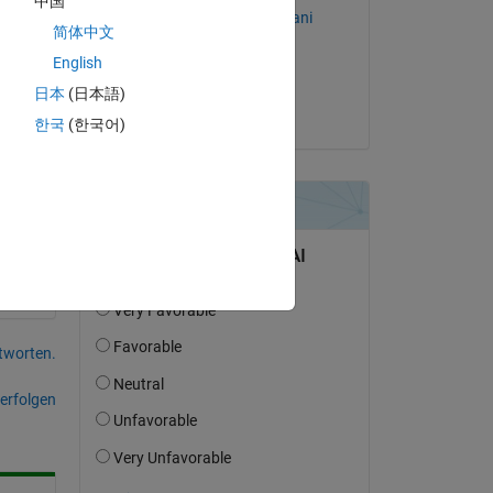
中国
one 
Mohammad Shojaei Arani
简体中文
ave 
am 6 Dez. 2022
 
English
Akzeptiert:
日本
(日本語)
Jon
한국
(한국어)
tworten.
erfolgen