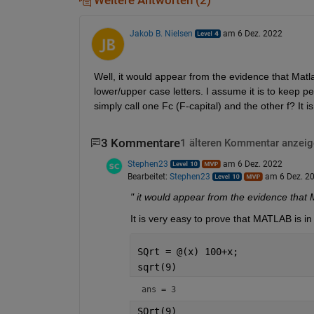
Weitere Antworten (2)
Jakob B. Nielsen
am 6 Dez. 2022
Well, it would appear from the evidence that Matlab
lower/upper case letters. I assume it is to keep 
simply call one Fc (F-capital) and the other f? It 
3 Kommentare
1 älteren Kommentar anzeig
Stephen23
am 6 Dez. 2022
Bearbeitet:
Stephen23
am 6 Dez. 2
" it would appear from the evidence that M
It is very easy to prove that MATLAB is in 
SQrt = @(x) 100+x;
sqrt(9)
ans = 3
SQrt(9)