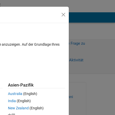
hen
Mehr
Melden Sie sich an, um diese Frage zu
e anzuzeigen. Auf der Grundlage Ihres
beantworten.
Weiterleiten
Anmelden, um Aktivität
zu verfolgen
anzeigen
Asien-Pazifik
Gefragt:
Australia
(English)
Mohammad Shojaei Arani
India
(English)
am 6 Dez. 2022
New Zealand
(English)
Kommentiert: