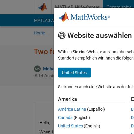
Weiter zum Inhalt
MATLAB Hilfe-Center
Community
MATLAB Answers
File Exchange
Cody
AI Cha
Home
Fragen
Antworten
Durchsuchen
Website auswählen
Two functions having the sam
Wählen Sie eine Website aus, um überset
Standorts empfehlen wir Ihnen die folge
Mohammad Shojaei Arani
6 Dez. 2022
3 A
United States
14 Ansichten (30 Tage)
Sie können auch eine Website aus der fo
Amerika
E
América Latina
(Español)
B
Canada
(English)
D
Hello,
United States
(English)
D
When I google it I do not find anything saying that