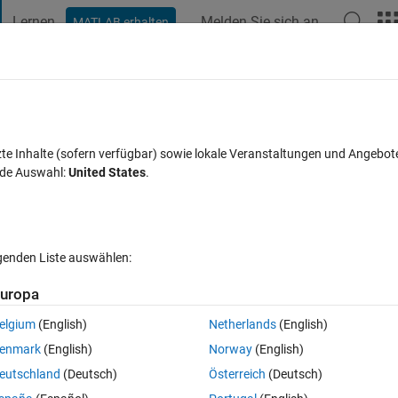
Lernen
Melden Sie sich an
MATLAB erhalten
t Playground
Diskussionen
Wettbewerbe
Blogs
Veröffentlic
FAQs zu MATLAB
Mehr
e name but one being capital?
zte Inhalte (sofern verfügbar) sowie lokale Veranstaltungen und Angebot
nde Auswahl:
United States
.
Antwort akzeptiert
Aktualisiert 6 Dez. 2022
ntworten
lgenden Liste auswählen:
Ältere Kommentare 
uropa
elgium
(English)
Netherlands
(English)
0 Stimmen
enmark
(English)
Norway
(English)
eutschland
(Deutsch)
Österreich
(Deutsch)
 matlab is NOT case sensitive with regard to function names (so, then I 