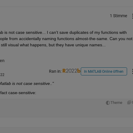
1 Stimme
 is not case sensitive... I can't save duplicates of my functions with 
people from accidentally naming functions almost-the-same. Can you not 
is still visual what happens, but they have unique names... 
en
Ran in:
In MATLAB Online öffnen
022
atlab is not case sensitive.."
fact case-sensitive:
Theme