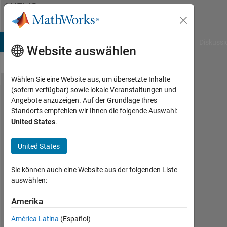
Weiter zum Inhalt
MATLAB
Answers
B Answers
File Exchange
Cody
AI Chat Playground
Diskussi
Website auswählen
Wählen Sie eine Website aus, um übersetzte Inhalte
(sofern verfügbar) sowie lokale Veranstaltungen und
How to
Angebote anzuzeigen. Auf der Grundlage Ihres
Standorts empfehlen wir Ihnen die folgende Auswahl:
convert
United States
.
a string
into a
United States
variable
Sie können auch eine Website aus der folgenden Liste
name
auswählen:
and
Amerika
assign
it a cell
América Latina
(Español)