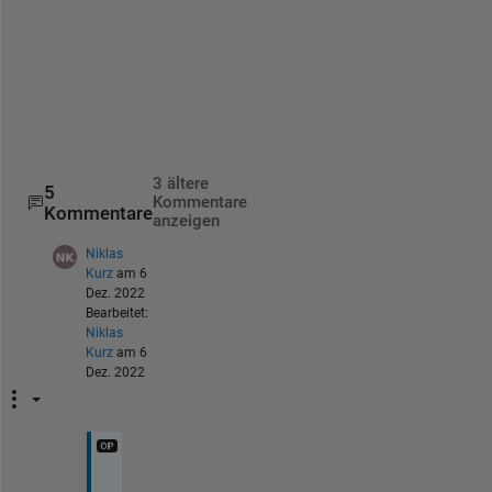
c
a
l
l
e
d
. 
3 ältere
5
Kommentare
Kommentare
anzeigen
Niklas
Kurz
am 6
Dez. 2022
Bearbeitet:
Niklas
Kurz
am 6
Dez. 2022
B