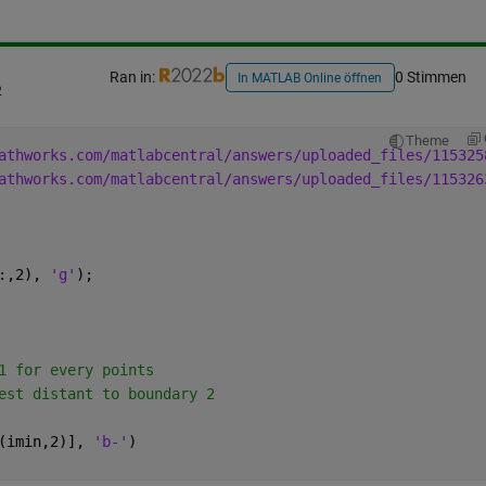
Ran in:
0 Stimmen
In MATLAB Online öffnen
2
Theme
athworks.com/matlabcentral/answers/uploaded_files/115325
athworks.com/matlabcentral/answers/uploaded_files/115326
:,2), 
'g'
);
1 for every points
est distant to boundary 2
(imin,2)], 
'b-'
)