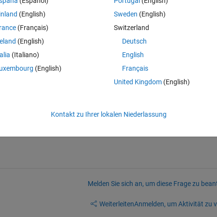
spaña
(Español)
Portugal
(English)
want to measure the distnace between red and green boundary at each 
inland
(English)
Sweden
(English)
istrance using pdist2() function, but it gives distance from first point o
 But It should calculate the distance between one points on boundary_
rance
(Français)
Switzerland
int on another boundary(green colour boundary in image_1).
reland
(English)
Deutsch
talia
(Italiano)
English
uxembourg
(English)
Français
United Kingdom
(English)
w can i draw the lines between boundary one and boundary 2 so i can 
distance.
Kontakt zu Ihrer lokalen Niederlassung
Melden Sie sich an, um diese Frage zu bean
Weiterleiten
Anmelden, um Aktivität zu v