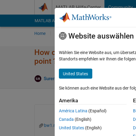
Weiter zum Inhalt
MATLAB Hilfe-Center
Community
MATLAB Answers
File Exchange
Cody
AI Cha
Home
Fragen
Antworten
Durchsuchen
Website auswählen
How can i estiamte the local 
Wählen Sie eine Website aus, um überset
Standorts empfehlen wir Ihnen die folge
point ??
United States
A
Surendra Ratnu
12 Okt. 2022
1 Antwort
Sie können auch eine Website aus der fo
Amerika
E
América Latina
(Español)
B
Canada
(English)
D
bw1.mat
bw2.mat
dist.m
image_1.j
United States
(English)
D