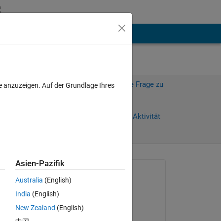
hen
Mehr
Melden Sie sich an, um diese Frage zu
e anzuzeigen. Auf der Grundlage Ihres
beantworten.
Weiterleiten
Anmelden, um Aktivität
zu verfolgen
ge)
Asien-Pazifik
anzeigen
Gefragt:
Australia
(English)
Surendra Ratnu
India
(English)
am 12 Okt. 2022
New Zealand
(English)
Kommentiert: