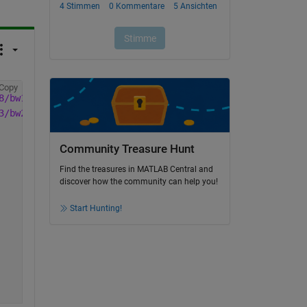
Copy
8/bw1.mat"
))
3/bw2.mat"
))
Community Treasure Hunt
Find the treasures in MATLAB Central and
discover how the community can help you!
Start Hunting!