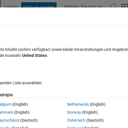
Lernen
Melden Sie sich an
MATLAB erhalten
t Playground
Diskussionen
Wettbewerbe
Blogs
Veröffentlic
FAQs zu MATLAB
Mehr
distance between two boundaries at each
zte Inhalte (sofern verfügbar) sowie lokale Veranstaltungen und Angebot
nde Auswahl:
United States
.
ntwort akzeptiert
Aktualisiert 13 Okt. 2022
30 Ansichten (30 Ta
lgenden Liste auswählen:
uropa
Ältere Kommentare 
elgium
(English)
Netherlands
(English)
0 Stimmen
enmark
(English)
Norway
(English)
pg
eutschland
(Deutsch)
Österreich
(Deutsch)