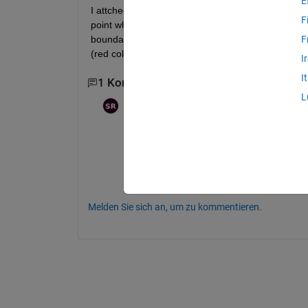
E
I attched image and .mat file of boundaries. We 
F
point which is shown in image_1. We are calulated d
boundary_1 to all points of boundary_2 and so on.
F
(red colour boundary in image_1) and nearest po
I
I
1 Kommentar
L
Surendra Ratnu
am 12 Okt. 2022
Bearbeitet:
Surendra Ratnu
am 12 Okt. 2022
Thank you for your answer chunru.  Ho
identify which points are taken for min 
Melden Sie sich an, um zu kommentieren.