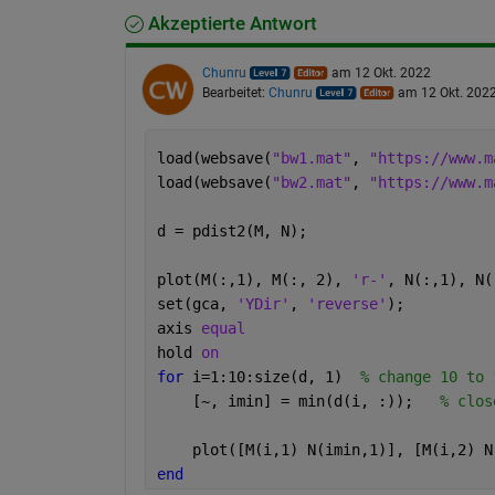
Akzeptierte Antwort
Chunru
am 12 Okt. 2022
Bearbeitet:
Chunru
am 12 Okt. 202
load(websave(
"bw1.mat"
, 
"https://www.m
load(websave(
"bw2.mat"
, 
"https://www.m
d = pdist2(M, N);
plot(M(:,1), M(:, 2), 
'r-'
, N(:,1), N(
set(gca, 
'YDir'
, 
'reverse'
);
axis 
equal
hold 
on
for 
i=1:10:size(d, 1)  
% change 10 to 
    [~, imin] = min(d(i, :));   
% clos
    plot([M(i,1) N(imin,1)], [M(i,2) N
end