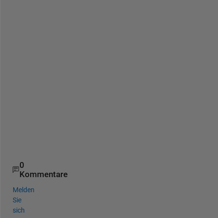
p
l
a
s
m
.
<
<
>
>
0
Kommentare
Melden
Sie
sich