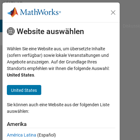
Weiter zum Inhalt
MATLAB
Answers
B Answers
File Exchange
Cody
AI Chat Playground
Diskussi
Website auswählen
Wählen Sie eine Website aus, um übersetzte Inhalte
(sofern verfügbar) sowie lokale Veranstaltungen und
can i use k-
Angebote anzuzeigen. Auf der Grundlage Ihres
Standorts empfehlen wir Ihnen die folgende Auswahl:
means
United States
.
algorithm
for
United States
segmenting
Sie können auch eine Website aus der folgenden Liste
the cell
auswählen:
nucleus
Amerika
and
cytoplasm?
América Latina
(Español)