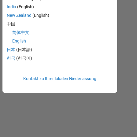
Kommentare
India
(English)
anzeigen
New Zealand
(English)
中国
简体中文
English
i 
h
日本
(日本語)
a
한국
(한국어)
v
e 
u
Kontakt zu Ihrer lokalen Niederlassung
s
e
d 
k
-
m
e
a
n