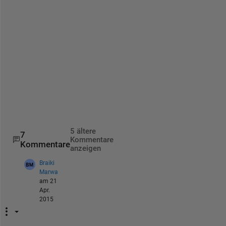
o
l
o
g
y
.
h
t
m
l
5 ältere
7
Kommentare
Kommentare
anzeigen
Braiki
Marwa
am 21
Apr.
2015