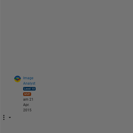
!
!
!
!
!
!
!
!
!
!
!
Image
Analyst
am 21
Apr.
2015