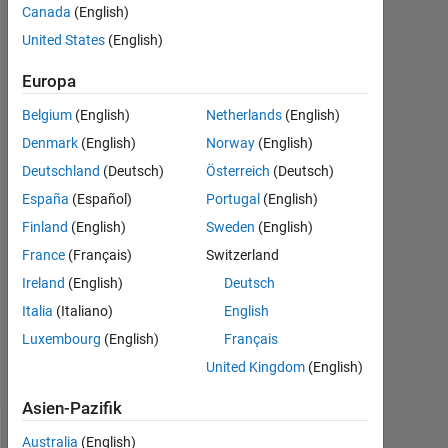
Canada
(English)
United States
(English)
sou
7
Europa
Mär.
2015
Belgium
(English)
Netherlands
(English)
2
Denmark
(English)
Norway
(English)
Antworten
Deutschland
(Deutsch)
Österreich
(Deutsch)
Antwort
España
(Español)
Portugal
(English)
akzeptiert
Finland
(English)
Sweden
(English)
France
(Français)
Switzerland
Aktualisiert
Ireland
(English)
Deutsch
23 Apr.
2015
Italia
(Italiano)
English
8
Luxembourg
(English)
Français
Ansichten
United Kingdom
(English)
(30 Tage)
Asien-Pazifik
Australia
(English)
Ältere