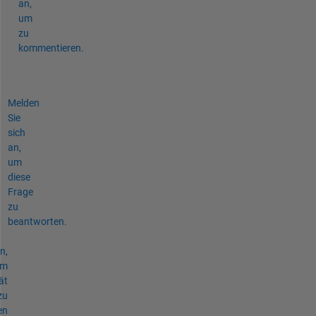
an,
um
zu
kommentieren.
Melden
Sie
sich
an,
um
diese
Frage
zu
beantworten.
n,
um
ät
zu
en