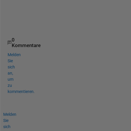
a
t
e
d
.
0
Kommentare
Melden
Sie
sich
an,
um
zu
kommentieren.
Melden
Sie
sich