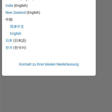
India
(English)
New Zealand
(English)
中国
简体中文
English
V
e
日本
(日本語)
r
한국
(한국어)
y 
s
i
Kontakt zu Ihrer lokalen Niederlassung
m
p
l
e 
q
u
e
s
t