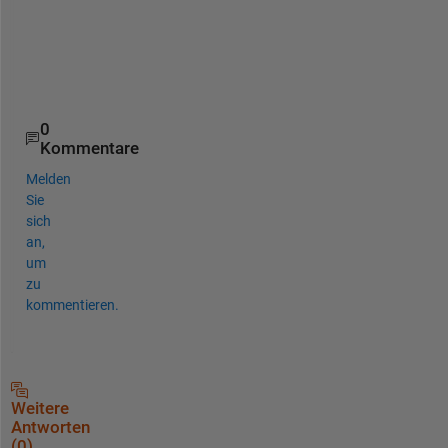
g = openfig(
'figure1000.fig'
, 
'invisible'
);
h = figure(1000);
copyobj(g.Children, h)
0
Kommentare
Melden
Sie
sich
an,
um
zu
kommentieren.
Weitere
Antworten
(0)