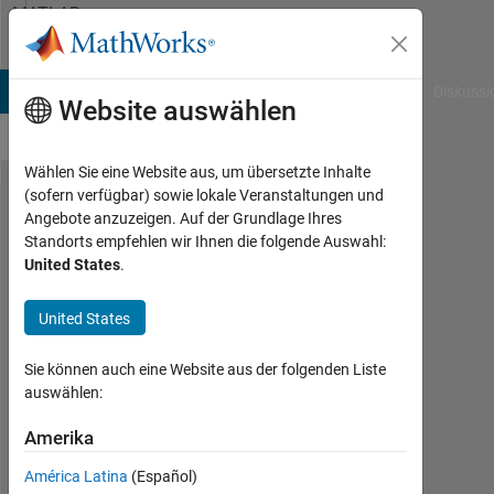
Weiter zum Inhalt
MATLAB
Answers
B Answers
File Exchange
Cody
AI Chat Playground
Diskussi
Website auswählen
Wählen Sie eine Website aus, um übersetzte Inhalte
(sofern verfügbar) sowie lokale Veranstaltungen und
How to
Angebote anzuzeigen. Auf der Grundlage Ihres
Standorts empfehlen wir Ihnen die folgende Auswahl:
save a
United States
.
fig file
and re-
United States
open it
Sie können auch eine Website aus der folgenden Liste
with the
auswählen:
same
Amerika
figure
number?
América Latina
(Español)