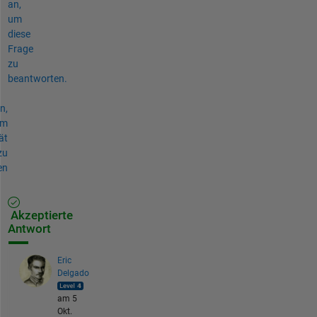
an,
um
diese
Frage
zu
beantworten.
n,
um
ät
zu
en
Akzeptierte
Antwort
Eric
Delgado
am 5
Okt.