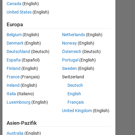
Canada
(English)
United States
(English)
Darcy
Cordell
Europa
5
Okt.
Belgium
(English)
Netherlands
(English)
2022
Denmark
(English)
Norway
(English)
1
Deutschland
(Deutsch)
Österreich
(Deutsch)
Antwort
España
(Español)
Portugal
(English)
Antwort
Finland
(English)
Sweden
(English)
akzeptiert
France
(Français)
Switzerland
Ireland
(English)
Deutsch
Aktualisiert
5 Okt. 2022
Italia
(Italiano)
English
25
Luxembourg
(English)
Français
Ansichten
United Kingdom
(English)
(30 Tage)
Asien-Pazifik
Australia
(English)