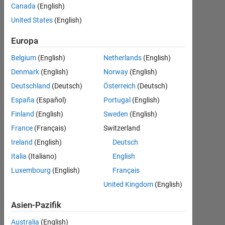
Chaudhary
Canada
(English)
P Patel
United States
(English)
26
Sep.
Europa
2022
Belgium
(English)
Netherlands
(English)
2
Denmark
(English)
Norway
(English)
Antworten
Deutschland
(Deutsch)
Österreich
(Deutsch)
Antwort
España
(Español)
Portugal
(English)
akzeptiert
Finland
(English)
Sweden
(English)
France
(Français)
Switzerland
Aktualisiert
27 Sep.
Ireland
(English)
Deutsch
2022
Italia
(Italiano)
English
6
Luxembourg
(English)
Français
Ansichten
(30 Tage)
United Kingdom
(English)
Asien-Pazifik
Ältere
Australia
(English)