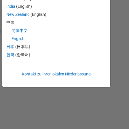
Kommentare
India
(English)
anzeigen
New Zealand
(English)
中国
简体中文
%% knt i calculated here.
English
nf=max(elem(:,4));
日本
(日本語)
maxfl=max(elf(:,1));
한국
(한국어)
for 
flno = 1:1:maxfl
for 
i=elf(1,1)
for 
j=1:1:nf
Kontakt zu Ihrer lokalen Niederlassung
           p=CGx(j)-CGx(i); 
           au=[1,0,0;0,1,p;0,0,1];
           bu=(au)';
           kse=eval([
'KSE'
,num2str(flno),
'l'
]);
           k1=kse(1:nodof,1:nodof);
           eval([
'Ktts'
,num2str(flno),
'l'
,
'=[k1,-k1
end
end
end