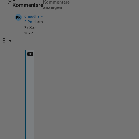
Kommentare
Kommentare
anzeigen
Chaudhary
P Patel
am
27 Sep.
2022
o
k 
s
i
r
.
T
h
a
n