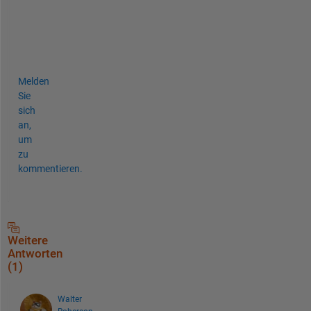
t
e
r
.
Melden
Sie
sich
an,
um
zu
kommentieren.
Weitere
Antworten
(1)
Walter