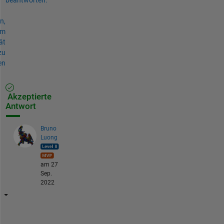
n,
um
ät
zu
en
Akzeptierte
Antwort
Bruno
Luong
am 27
Sep.
2022