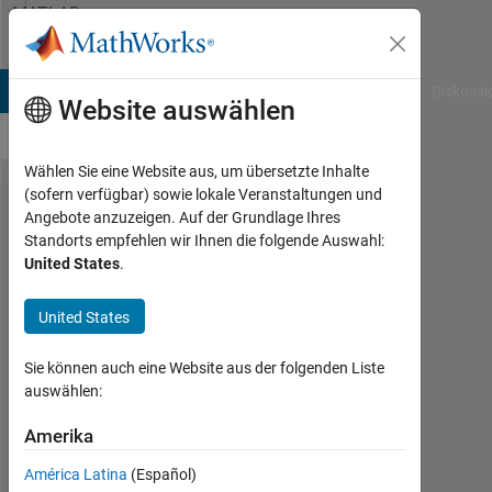
Weiter zum Inhalt
MATLAB
Answers
B Answers
File Exchange
Cody
AI Chat Playground
Diskussi
Website auswählen
Wählen Sie eine Website aus, um übersetzte Inhalte
(sofern verfügbar) sowie lokale Veranstaltungen und
How can I
Angebote anzuzeigen. Auf der Grundlage Ihres
Standorts empfehlen wir Ihnen die folgende Auswahl:
call a
United States
.
value in
side the a
United States
function
Sie können auch eine Website aus der folgenden Liste
which is
auswählen:
already
Amerika
evaluated.
América Latina
(Español)