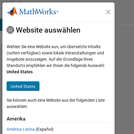
Weiter zum Inhalt
MATLAB
Answers
B Answers
File Exchange
Cody
AI Chat Playground
Diskussi
Website auswählen
Wählen Sie eine Website aus, um übersetzte Inhalte
(sofern verfügbar) sowie lokale Veranstaltungen und
How can
Angebote anzuzeigen. Auf der Grundlage Ihres
Standorts empfehlen wir Ihnen die folgende Auswahl:
I
United States
.
sepearte
extruded
United States
part
Sie können auch eine Website aus der folgenden Liste
from its
auswählen:
boundary
Amerika
in a grey
scale
América Latina
(Español)