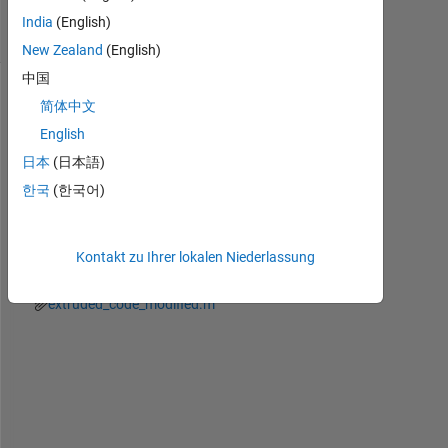
Ansichten
India
(English)
(30 Tage)
New Zealand
(English)
中国
Ältere
简体中文
Kommentare
English
anzeigen
日本
(日本語)
한국
(한국어)
Original_Image.png
Kontakt zu Ihrer lokalen Niederlassung
modified_image.png
extruded_code_modified.m
S
p
l
i