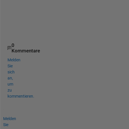
a
c
h
e
d
.
0
Kommentare
Melden
Sie
sich
an,
um
zu
kommentieren.
Melden
Sie