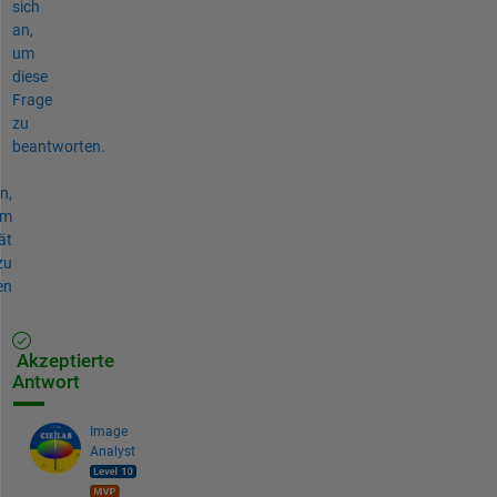
sich
an,
um
diese
Frage
zu
beantworten.
n,
um
ät
zu
en
Akzeptierte
Antwort
Image
Analyst