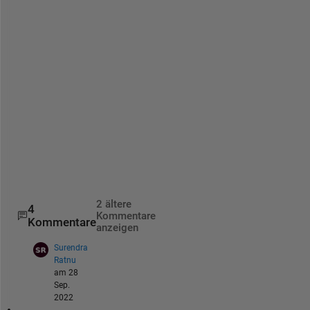
g 
d
r
a
w
p
o
l
y
(
)
.
2 ältere
4
Kommentare
Kommentare
anzeigen
Surendra
Ratnu
am 28
Sep.
2022