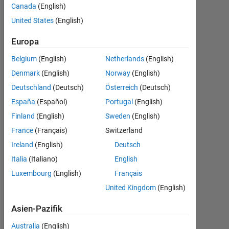
image
Canada
(English)
using
United States
(English)
matlab ?
Europa
Belgium
(English)
Netherlands
(English)
Surendra
Denmark
(English)
Norway
(English)
Ratnu
Deutschland
(Deutsch)
Österreich
(Deutsch)
25
Sep.
España
(Español)
Portugal
(English)
2022
Finland
(English)
Sweden
(English)
1
France
(Français)
Switzerland
Antwort
Ireland
(English)
Deutsch
Antwort
Italia
(Italiano)
English
akzeptiert
Luxembourg
(English)
Français
United Kingdom
(English)
Aktualisiert
28 Sep.
Asien-Pazifik
2022
4
Australia
(English)