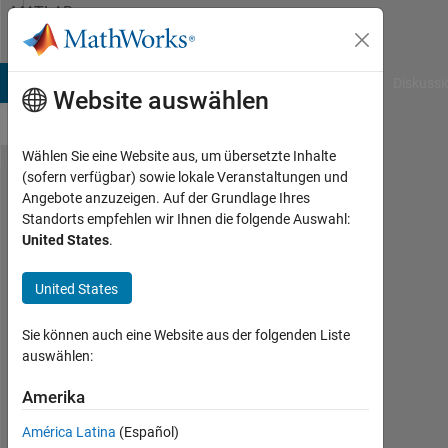
Weiter zum Inhalt
MATLAB
Answers
B Answers
File Exchange
Cody
AI Chat Playground
Diskussi
Website auswählen
Wählen Sie eine Website aus, um übersetzte Inhalte
(sofern verfügbar) sowie lokale Veranstaltungen und
What
Angebote anzuzeigen. Auf der Grundlage Ihres
Standorts empfehlen wir Ihnen die folgende Auswahl:
could
United States
.
alter the
behavior
United States
of a c++
Sie können auch eine Website aus der folgenden Liste
library in
auswählen:
a mex
Amerika
function
?
América Latina
(Español)