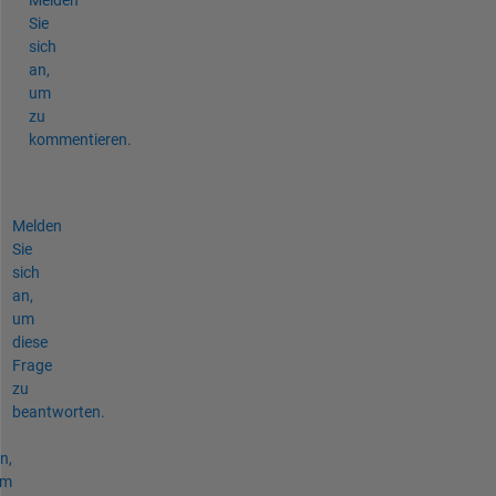
Sie
sich
an,
um
zu
kommentieren.
Melden
Sie
sich
an,
um
diese
Frage
zu
beantworten.
n,
um