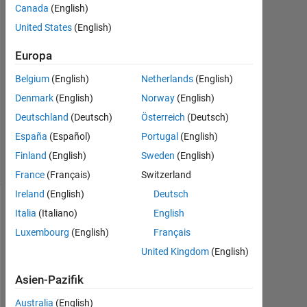
Canada
(English)
Jun.
United States
(English)
2022
0
Europa
Antworten
Belgium
(English)
Netherlands
(English)
Aktualisiert
Denmark
(English)
Norway
(English)
21 Jun.
Deutschland
(Deutsch)
Österreich
(Deutsch)
2022
2
España
(Español)
Portugal
(English)
Ansichten
Finland
(English)
Sweden
(English)
(30 Tage)
France
(Français)
Switzerland
Ireland
(English)
Deutsch
Italia
(Italiano)
English
Ältere
Kommentare
Luxembourg
(English)
Français
anzeigen
United Kingdom
(English)
Asien-Pazifik
Australia
(English)