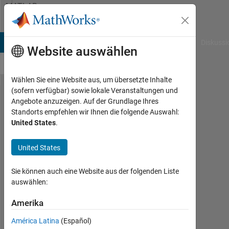
Weiter zum Inhalt
MATLAB
Answers
B Answers
File Exchange
Cody
AI Chat Playground
Diskussi
Website auswählen
Wählen Sie eine Website aus, um übersetzte Inhalte
(sofern verfügbar) sowie lokale Veranstaltungen und
how
Angebote anzuzeigen. Auf der Grundlage Ihres
Standorts empfehlen wir Ihnen die folgende Auswahl:
can i
United States
.
format
result
United States
of
Sie können auch eine Website aus der folgenden Liste
loop ?
auswählen:
Amerika
work
wolf
América Latina
(Español)
20