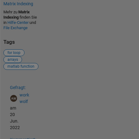
Matrix Indexing
Mehr zu
Matrix
Indexing
finden Sie
in
Hilfe-Center
und
File Exchange
Tags
for loop
arrays
matlab function
Siehe auch
Gefragt:
work
wolf
am
20
Jun.
2022