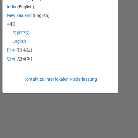
h
India
(English)
o
w 
New Zealand
(English)
c
中国
a
简体中文
n 
i 
English
f
日本
(日本語)
o
한국
(한국어)
r
m
a
Kontakt zu Ihrer lokalen Niederlassung
t 
o
u
t
p
u
t
2 
i
n 