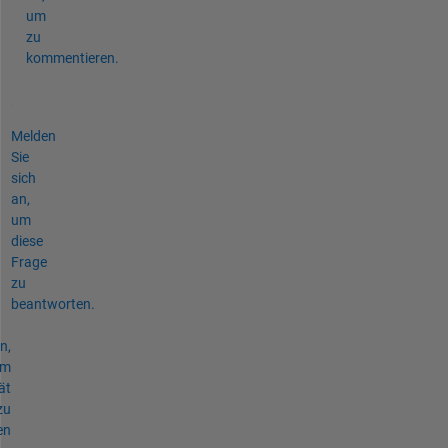
um
zu
kommentieren.
Melden
Sie
sich
an,
um
diese
Frage
zu
beantworten.
n,
um
ät
zu
en