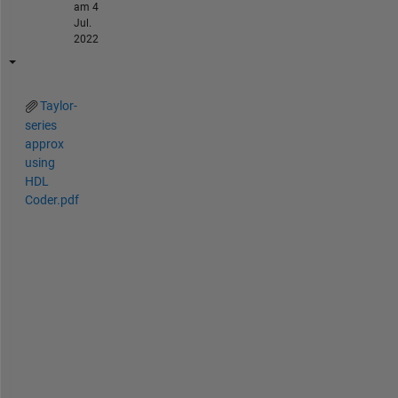
am 4
Jul.
2022
Taylor-
series
approx
using
HDL
Coder.pdf
H
D
L 
C
o
d
e
r 