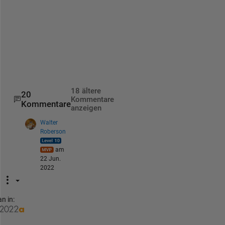
ans = 
taylor(cos(x), x, pi/2)
ans = 
18 ältere
20
Kommentare
Kommentare
anzeigen
Walter
Roberson
am
22 Jun.
2022
n in: