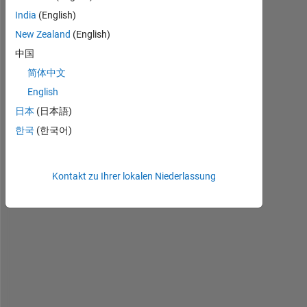
a
India
(English)
n
New Zealand
(English)
y
中国
b
o
简体中文
d
English
y 
日本
(日本語)
s
h
한국
(한국어)
a
r
e 
Kontakt zu Ihrer lokalen Niederlassung
s
i
n
e
/
c
o
s
i