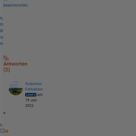
beantworten.
n,
um
ät
zu
en
Antworten
(2)
Sulaymon
Eshkabilov
am
19 Jun.
2022
n: