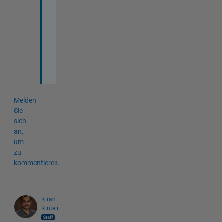
e
a
r 
n
o
w
.
Melden
Sie
sich
an,
um
zu
kommentieren.
Kiran
Kintali