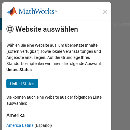
Weiter zum Inhalt
MATLAB
Answers
B Answers
File Exchange
Cody
AI Chat Playground
Diskussi
Website auswählen
Wählen Sie eine Website aus, um übersetzte Inhalte
(sofern verfügbar) sowie lokale Veranstaltungen und
fixed point
Angebote anzuzeigen. Auf der Grundlage Ihres
Standorts empfehlen wir Ihnen die folgende Auswahl:
taylor
United States
.
sine/cosine
approximation
United States
model
Sie können auch eine Website aus der folgenden Liste
auswählen:
Gary
Amerika
19
Jun.
América Latina
(Español)
2022