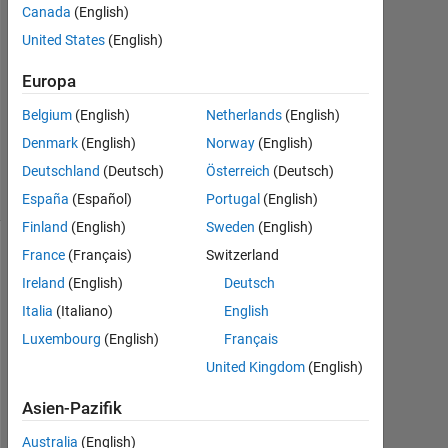
Canada
(English)
2
Antworten
United States
(English)
Europa
Aktualisiert
17 Jul.
Belgium
(English)
Netherlands
(English)
2022
Denmark
(English)
Norway
(English)
2
Ansichten
Deutschland
(Deutsch)
Österreich
(Deutsch)
(30 Tage)
España
(Español)
Portugal
(English)
Finland
(English)
Sweden
(English)
France
(Français)
Switzerland
Ältere
Ireland
(English)
Deutsch
Kommentare
anzeigen
Italia
(Italiano)
English
Luxembourg
(English)
Français
United Kingdom
(English)
C
Asien-Pazifik
a
Australia
(English)
n 