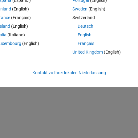
spaña
(Español)
Portugal
(English)
inland
(English)
Sweden
(English)
rance
(Français)
Switzerland
reland
(English)
Deutsch
talia
(Italiano)
English
uxembourg
(English)
Français
United Kingdom
(English)
Kontakt zu Ihrer lokalen Niederlassung