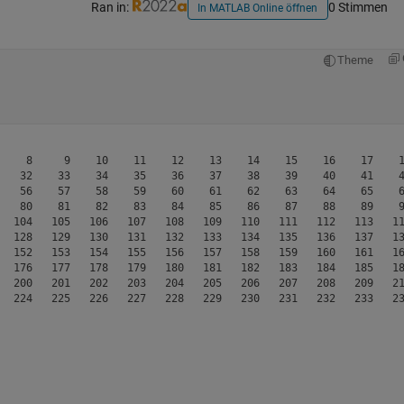
Ran in:
0 Stimmen
In MATLAB Online öffnen
Theme
    8     9    10    11    12    13    14    15    16    17    1
   32    33    34    35    36    37    38    39    40    41    4
   56    57    58    59    60    61    62    63    64    65    6
   80    81    82    83    84    85    86    87    88    89    9
  104   105   106   107   108   109   110   111   112   113   11
  128   129   130   131   132   133   134   135   136   137   13
  152   153   154   155   156   157   158   159   160   161   16
  176   177   178   179   180   181   182   183   184   185   18
  200   201   202   203   204   205   206   207   208   209   21