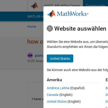
Weiter zum Inhalt
MATLAB Hilfe-Center
Community
MATLAB Answers
File Exchange
Cody
AI Cha
Home
Fragen
Antworten
Durchsuchen
Website auswählen
how can i organize a column v
Wählen Sie eine Website aus, um überset
Standorts empfehlen wir Ihnen die folge
giancarlo maldonado cardenas
10 Jun. 202
United States
29 Ansichten (30 Tage)
Sie können auch eine Website aus der fo
Amerika
E
América Latina
(Español)
B
Canada
(English)
D
I have a column vector of 1536 x 1, since I can ord
United States
(English)
D