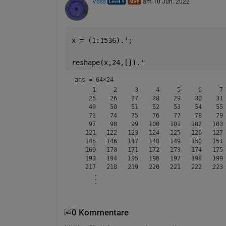
Voss
am 10 Jun. 2022
x = (1:1536).';
reshape(x,24,[]).'
ans =
64×24
     1     2     3     4     5     6     7 
    25    26    27    28    29    30    31 
    49    50    51    52    53    54    55 
    73    74    75    76    77    78    79 
    97    98    99   100   101   102   103 
   121   122   123   124   125   126   127 
   145   146   147   148   149   150   151 
   169   170   171   172   173   174   175 
   193   194   195   196   197   198   199 
0 Kommentare