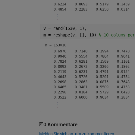
    0.6224    0.8693    0.5179    0.3459  
v = rand(1530, 1);
m = reshape(v, [], 10) 
% 10 colums per
m =
153×10
    0.6970    0.7140    0.1994    0.7470   
    0.9940    0.5554    0.7864    0.9041   
    0.7824    0.6281    0.1509    0.1101   
    0.8092    0.2672    0.3206    0.1802   
    0.2119    0.6231    0.4791    0.9154   
    0.4643    0.5726    0.5201    0.4754   
    0.2698    0.2863    0.0875    0.7648   
    0.6465    0.3481    0.5509    0.4753   
    0.2298    0.0184    0.5729    0.6428   
0 Kommentare
Melden Sie sich an, um zu kommentieren.