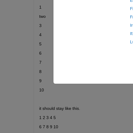
E
1
F
two
F
I
3
I
4
L
5
6
7
8
9
10
it should stay like this.
1 2 3 4 5
6 7 8 9 10