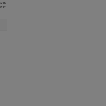
996    0.5656    0.1433    0.8437    0.5364    0.8207    0.0596 