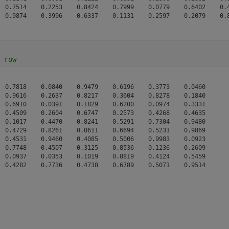
  0.7514    0.2253    0.8424    0.7999    0.0779    0.6402    0.4
 row
 0.7818    0.0840    0.9479    0.6196    0.3773    0.0460

 0.9616    0.2637    0.8217    0.3604    0.8278    0.1840

 0.6910    0.0391    0.1829    0.6200    0.0974    0.3331

 0.4509    0.2604    0.6747    0.2573    0.4268    0.4635

 0.1017    0.4470    0.8241    0.5291    0.7304    0.9480

 0.4729    0.8261    0.0611    0.6694    0.5231    0.9869

 0.4531    0.9460    0.4085    0.5006    0.9983    0.0923

 0.7748    0.4507    0.3125    0.8536    0.1236    0.2609

 0.0937    0.0353    0.1019    0.8819    0.4124    0.5459
