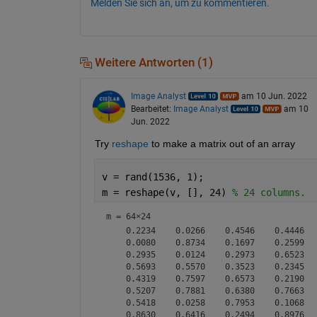
Melden Sie sich an, um zu kommentieren.
Weitere Antworten (1)
Image Analyst
am 10 Jun. 2022
Bearbeitet:
Image Analyst
am 10
Jun. 2022
Try 
reshape
 to make a matrix out of an array
v = rand(1536, 1);
m = reshape(v, [], 24) 
% 24 columns.
m =
64×24
    0.2234    0.0266    0.4546    0.4446  
    0.0080    0.8734    0.1697    0.2599  
    0.2935    0.0124    0.2973    0.6523  
    0.5693    0.5570    0.3523    0.2345  
    0.4319    0.7597    0.6573    0.2190  
    0.5207    0.7881    0.6380    0.7663  
    0.5418    0.0258    0.7953    0.1068  
    0.8630    0.6416    0.2494    0.8976  