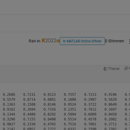
Ran in:
0 Stimmen
In MATLAB Online öffnen
Theme
  0.2686    0.7231    0.9123    0.7557    0.7213    0.9196    0.9
  0.5579    0.8714    0.0801    0.1888    0.2987    0.5620    0.9
  0.1363    0.1508    0.8146    0.9524    0.3722    0.8649    0.0
  0.9162    0.2694    0.7316    0.1351    0.7612    0.1607    0.4
  0.1344    0.4480    0.8292    0.5994    0.6009    0.8450    0.1
  0.3290    0.7155    0.0498    0.5514    0.4578    0.2082    0.1
  0.9827    0.1330    0.4765    0.7516    0.7081    0.2711    0.7
  0.2141    0.0951    0.1222    0.6331    0.2598    0.2392    0.1