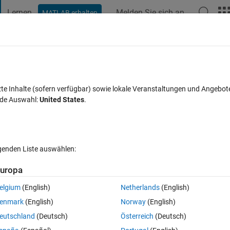
Lernen
Melden Sie sich an
MATLAB erhalten
t Playground
Diskussionen
Wettbewerbe
Blogs
Veröffentlic
FAQs zu MATLAB
Mehr
ector in a specific rows?
zte Inhalte (sofern verfügbar) sowie lokale Veranstaltungen und Angebot
nde Auswahl:
United States
.
Antwort akzeptiert
Aktualisiert 10 Jun. 2022
2
2 Antworten
lgenden Liste auswählen:
uropa
elgium
(English)
Netherlands
(English)
0 Stimmen
enmark
(English)
Norway
(English)
er it in a row every 24 parts, I will make an example with a smaller vect
eutschland
(Deutsch)
Österreich
(Deutsch)