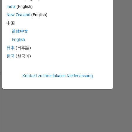
India
(English)
New Zealand
(English)
中国
简体中文
H
e
English
l
日本
(日本語)
l
한국
(한국어)
o
,
Kontakt zu Ihrer lokalen Niederlassung
   I 
have a problem on how to access a specific ran
Consider 
I have a 20 bit string
,I 
want to access th
E
g
: 
X 
= 
0 