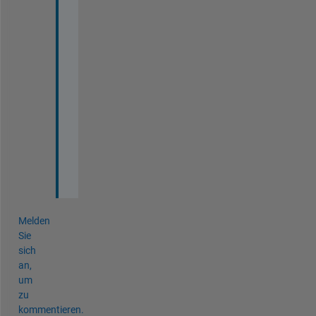
n
k 
u 
s
o 
m
u
c
h
.
.
.
Melden
Sie
sich
an,
um
zu
kommentieren.