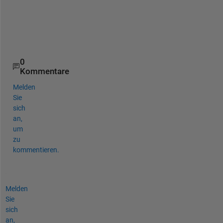
a
n
c
e
0
Kommentare
Melden
Sie
sich
an,
um
zu
kommentieren.
Melden
Sie
sich
an,