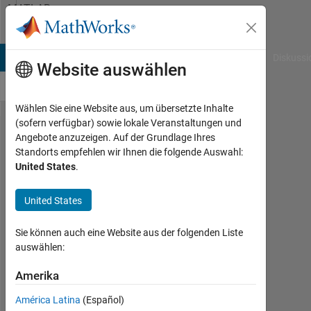
Weiter zum Inhalt
MATLAB
Answers
B Answers
File Exchange
Cody
AI Chat Playground
Diskussi
Website auswählen
Wählen Sie eine Website aus, um übersetzte Inhalte
(sofern verfügbar) sowie lokale Veranstaltungen und
How to
Angebote anzuzeigen. Auf der Grundlage Ihres
Standorts empfehlen wir Ihnen die folgende Auswahl:
access
United States
.
a
group
United States
of bits
Sie können auch eine Website aus der folgenden Liste
from a
auswählen:
string
Amerika
?
América Latina
(Español)