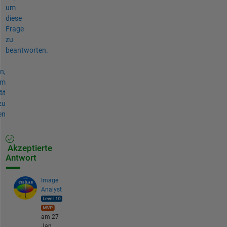
um
diese
Frage
zu
beantworten.
n,
um
ät
zu
en
Akzeptierte
Antwort
Image
Analyst
am 27
Jan.