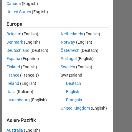
Canada
(English)
Abirami
27
United States
(English)
Jan.
2015
Europa
1
Belgium
(English)
Netherlands
(English)
Antwort
Denmark
(English)
Norway
(English)
Antwort
Deutschland
(Deutsch)
Österreich
(Deutsch)
akzeptiert
España
(Español)
Portugal
(English)
Finland
(English)
Sweden
(English)
Aktualisiert
France
(Français)
Switzerland
28 Jan.
2015
Ireland
(English)
Deutsch
3
Italia
(Italiano)
English
Ansichten
Luxembourg
(English)
Français
(30 Tage)
United Kingdom
(English)
Asien-Pazifik
Australia
(English)