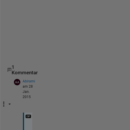
o
m
e
t
h
i
n
g
.
1
Kommentar
Abirami
am 28
Jan.
2015
I 