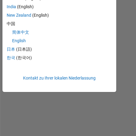
India
(English)
New Zealand
(English)
中国
简体中文
English
日本
(日本語)
H
한국
(한국어)
o
w 
c
Kontakt zu Ihrer lokalen Niederlassung
a
n 
I 
c
h
e
c
k 
i