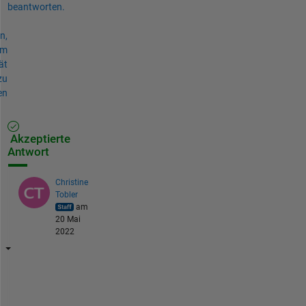
beantworten.
n,
um
ät
zu
en
Akzeptierte
Antwort
Christine
Tobler
am
20 Mai
2022
C