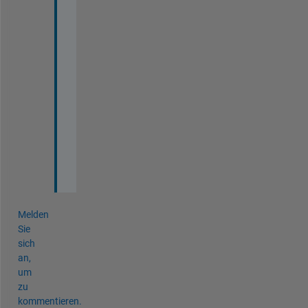
h
, 
C
h
r
i
s
t
i
n
e
! 
Melden
Sie
sich
an,
um
zu
kommentieren.