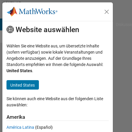
Weiter zum Inhalt
MATLAB
Answers
B Answers
File Exchange
Cody
AI Chat Playground
Diskussi
Website auswählen
Wählen Sie eine Website aus, um übersetzte Inhalte
(sofern verfügbar) sowie lokale Veranstaltungen und
How to
Angebote anzuzeigen. Auf der Grundlage Ihres
Standorts empfehlen wir Ihnen die folgende Auswahl:
check if
United States
.
there is an
edge
United States
between
Sie können auch eine Website aus der folgenden Liste
two nodes
auswählen:
in an
Amerika
undirected
graph?
América Latina
(Español)