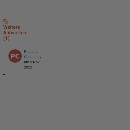
Weitere
Antworten
(1)
Pratibha
Chaudhary
am 9 Nov.
2022
f
i
n
d
e
d