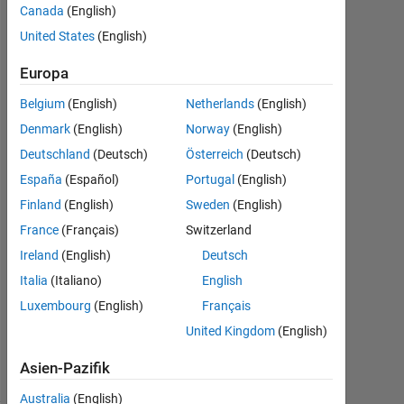
Canada
(English)
United States
(English)
Waseem
AL
Europa
Aqqad
20
Belgium
(English)
Netherlands
(English)
Mai
Denmark
(English)
Norway
(English)
2022
Deutschland
(Deutsch)
Österreich
(Deutsch)
2
Antworten
España
(Español)
Portugal
(English)
Finland
(English)
Sweden
(English)
Antwort
France
(Français)
Switzerland
akzeptiert
Ireland
(English)
Deutsch
Aktualisiert
Italia
(Italiano)
English
9 Nov.
Luxembourg
(English)
Français
2022
United Kingdom
(English)
32
Ansichten
Asien-Pazifik
(30 Tage)
Australia
(English)