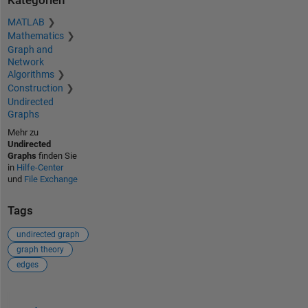
Kategorien
MATLAB
Mathematics
Graph and
Network
Algorithms
Construction
Undirected
Graphs
Mehr zu
Undirected
Graphs
finden Sie
in
Hilfe-Center
und
File Exchange
Tags
undirected graph
graph theory
edges
Siehe auch