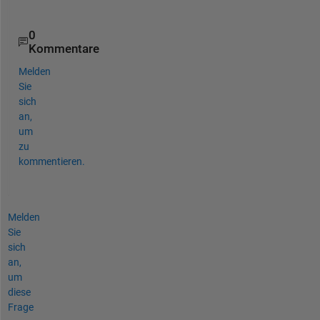
?
0
Kommentare
Melden
Sie
sich
an,
um
zu
kommentieren.
Melden
Sie
sich
an,
um
diese
Frage