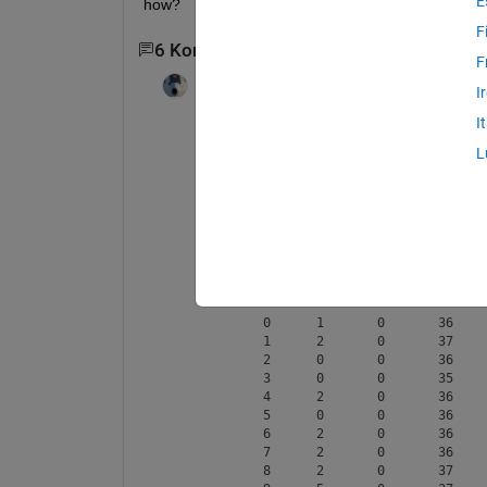
E
how?
F
6 Kommentare
4 ältere Kommentare anzeig
F
Star Strider
am 28 Mär. 2022
I
I
The 
readtable
 function is able to read i
L
non-printable characters.  
T1 = readtable(
'https://www.mat
T1 = 
54809×9 table
Var1
Var2
Var3
Var4
____
____
____
____
      0      1       0       36    
      1      2       0       37    
      2      0       0       36    
      3      0       0       35    
      4      2       0       36    
      5      0       0       36    
      6      2       0       36    
      7      2       0       36    
      8      2       0       37    