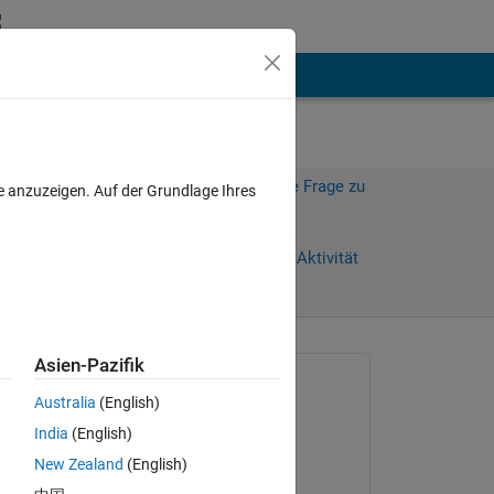
hen
Mehr
Melden Sie sich an, um diese Frage zu
e anzuzeigen. Auf der Grundlage Ihres
beantworten.
Weiterleiten
Anmelden, um Aktivität
zu verfolgen
anzeigen
Asien-Pazifik
Gefragt:
Australia
(English)
L'O.G.
India
(English)
am 28 Mär. 2022
 I 
New Zealand
(English)
ut 
Bearbeitet: