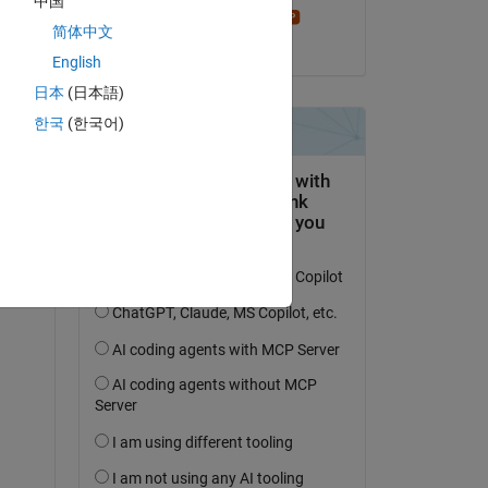
中国
Stephen23
简体中文
am 2 Apr. 2022
English
日本
(日本語)
한국
(한국어)
Copy
est.trj.txt'
, 
'VariableNamingRule'
,
'preserve'
)