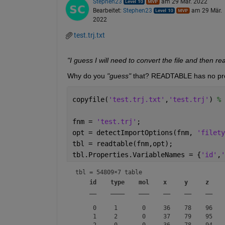
Stephen23
am 29 Mär. 2022
Bearbeitet:
Stephen23
am 29 Mär.
2022
test.trj.txt
"I guess I will need to convert the file and then re
Why do you 
"guess"
 that? READTABLE has no prob
copyfile(
'test.trj.txt'
,
'test.trj'
) 
% 
fnm = 
'test.trj'
;
opt = detectImportOptions(fnm, 
'filety
tbl = readtable(fnm,opt);
tbl.Properties.VariableNames = {
'id'
,
'
tbl = 
54809×7 table
id
type
mol
x
y
z
__
____
___
__
__
__
     0     1       0     36    78    96    
     1     2       0     37    79    95    
     2     0       0     36    78    94    