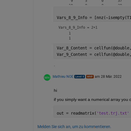
      9      5       0       37    
     10      8       0       38    
     11      1       0       38    
     12      8       0       38    
Vars_8_9_Info = [nnz(~isempty(T
     13      2       0       39    
     14      1       0       40    
Vars_8_9_Info =
2×1
     1

Var_8_Content = cellfun(@double
Var_9_Content = cellfun(@double
.
Mathieu NOE
am 28 Mär. 2022
hi
if you simply want a numerical array you 
out = readmatrix(
'test.trj.txt'
Melden Sie sich an, um zu kommentieren.