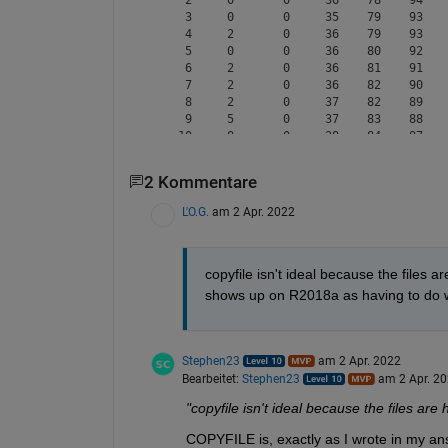
     3     0       0     35    79    93    
     4     2       0     36    79    93    
     5     0       0     36    80    92    
     6     2       0     36    81    91    
     7     2       0     36    82    90    
     8     2       0     37    82    89    
     9     5       0     37    83    88    
    10     8       0     38    84    87    
    11     1       0     38    85    86    
    12     8       0     38    86    86    
2 Kommentare
    13     2       0     39    85    86    
    14     1       0     40    86    85    
L'O.G.
am 2 Apr. 2022
copyfile isn't ideal because the files 
shows up on R2018a as having to do 
Stephen23
am 2 Apr. 2022
Bearbeitet:
Stephen23
am 2 Apr. 2
"copyfile isn't ideal because the files are
COPYFILE is, exactly as I wrote in my an