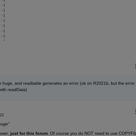
-1

-1

-1

-1

-1

-1

-1

-1

-1

-1

-1

-1

are huge, and readtable generates an error (ok on R2021b, but the error 
with readData)
022
 huge"
swer, 
just for this forum
. Of course you do NOT need to use COPYFI