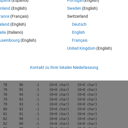
spaña
(Español)
Portugal
(English)
inland
(English)
Sweden
(English)
en
rance
(Français)
Switzerland
Ran in:
In MATLAB Online öffnen
reland
(English)
Deutsch
talia
(Italiano)
English
t.  There are two non-empty entries in 
‘Var8’
 and 
‘Var9’
  that may be 
uxembourg
(English)
Français
United Kingdom
(English)
Theme
hworks.com/matlabcentral/answers/uploaded_files/943824/t
Kontakt zu Ihrer lokalen Niederlassung
Var5
Var6
Var7
Var8
Var9
____
____
____
__________
__________
  78      96      -1     {0×0 char}    {0×0 char}

  79      95      -1     {0×0 char}    {0×0 char}

  78      94      -1     {0×0 char}    {0×0 char}

  79      93      -1     {0×0 char}    {0×0 char}

  79      93      -1     {0×0 char}    {0×0 char}

  80      92      -1     {0×0 char}    {0×0 char}

  81      91      -1     {0×0 char}    {0×0 char}

  82      90      -1     {0×0 char}    {0×0 char}

  82      89      -1     {0×0 char}    {0×0 char}
