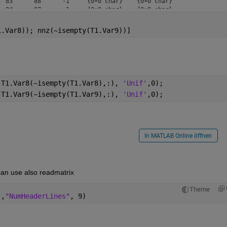
  83      88      -1     {0×0 char}    {0×0 char}

  84      87      -1     {0×0 char}    {0×0 char}

  85      86      -1     {0×0 char}    {0×0 char}

  86      86      -1     {0×0 char}    {0×0 char}

1.Var8)); nnz(~isempty(T1.Var9))]
  85      86      -1     {0×0 char}    {0×0 char}

  86      85      -1     {0×0 char}    {0×0 char}

,T1.Var8(~isempty(T1.Var8),:), 
'Unif'
,0);
,T1.Var9(~isempty(T1.Var9),:), 
'Unif'
,0);
In MATLAB Online öffnen
can use also readmatrix
Theme
 
,
"NumHeaderLines"
, 9)