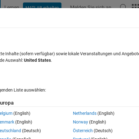
Lernen
Melden Sie sich an
MATLAB erhalten
t Playground
Diskussionen
Wettbewerbe
Blogs
Veröffentlic
FAQs zu MATLAB
Mehr
AB?
zte Inhalte (sofern verfügbar) sowie lokale Veranstaltungen und Angebot
nde Auswahl:
United States
.
iert 2 Apr. 2022
24 Ansichten (30 Tage)
lgenden Liste auswählen:
Ältere Kommentare 
uropa
elgium
(English)
Netherlands
(English)
0 Stimmen
enmark
(English)
Norway
(English)
 TextEdit Document that appears to be unsupported. How do I do this? When
eutschland
(Deutsch)
Österreich
(Deutsch)
mmand returns 
3
. I guess I will need to convert the file and then read it, b