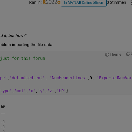
Ran in:
0 Stimmen
In MATLAB Online öffnen
ad it, but how?"
lem importing the file data:
Theme
just for this forum
pe'
,
'delimitedtext'
, 
'NumHeaderLines'
,9, 
'ExpectedNumVar
type'
,
'mol'
,
'x'
,
'y'
,
'z'
,
'bP'
}
bP
__
-1

-1

-1
