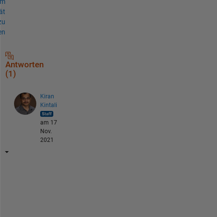
um
ät
zu
en
Antworten
(1)
Kiran
Kintali
am 17
Nov.
2021
C
a
n 
y