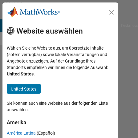
Weiter zum Inhalt
MATLAB
Answers
B Answers
File Exchange
Cody
AI Chat Playground
Diskussi
Website auswählen
Wählen Sie eine Website aus, um übersetzte Inhalte
(sofern verfügbar) sowie lokale Veranstaltungen und
error in
Angebote anzuzeigen. Auf der Grundlage Ihres
Standorts empfehlen wir Ihnen die folgende Auswahl:
dlhdl.buil​
United States
.
dProcessor​
(hPCNew)
United States
step
Sie können auch eine Website aus der folgenden Liste
auswählen:
Shaw
Amerika
7
América Latina
(Español)
Nov.