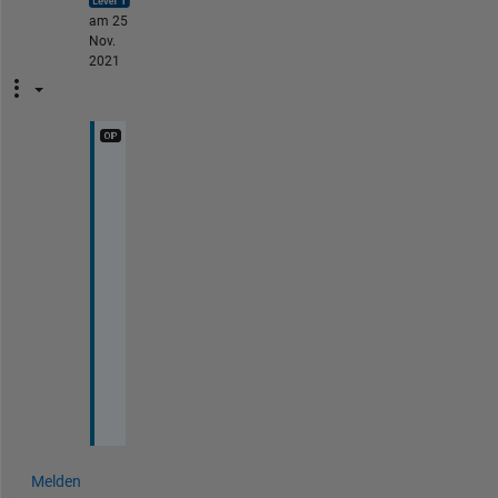
am 25
Nov.
2021
M
a
t
l
a
b 
2
0
2
1
b
Melden