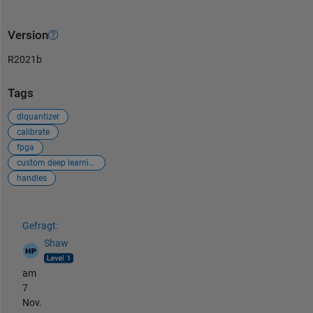
Version
R2021b
Tags
dlquantizer
calibrate
fpga
custom deep learning processor generation
handles
Siehe auch
Gefragt:
Shaw
am
7
Nov.