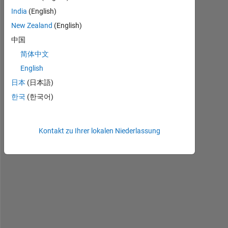
m 
India
(English)
t
New Zealand
(English)
r
中国
y
i
简体中文
n 
English
t
日本
(日本語)
o 
r
한국
(한국어)
u
n 
t
Kontakt zu Ihrer lokalen Niederlassung
h
e 
f
o
l
l
o
w
i