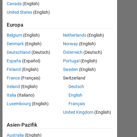
Canada
(English)
2021
1
United States
(English)
Antwort
Europa
Aktualisiert
Belgium
(English)
Netherlands
(English)
25 Nov.
Denmark
(English)
Norway
(English)
2021
83
Deutschland
(Deutsch)
Österreich
(Deutsch)
Ansichten
España
(Español)
Portugal
(English)
(30 Tage)
Finland
(English)
Sweden
(English)
France
(Français)
Switzerland
Ireland
(English)
Deutsch
Italia
(Italiano)
English
Luxembourg
(English)
Français
United Kingdom
(English)
Asien-Pazifik
I 
Australia
(English)
a