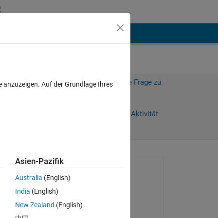
hen
Mehr
Melden Sie sich an, um diese Frage zu
e anzuzeigen. Auf der Grundlage Ihres
beantworten.
Weiterleiten
Anmelden, um Aktivität
zu verfolgen
anzeigen
Asien-Pazifik
Gefragt:
Australia
(English)
Amjad Iqbal
India
(English)
am 10 Okt. 2021
New Zealand
(English)
Kommentiert: