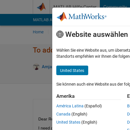
Weiter zum Inhalt
MATLAB Hilfe-Center
Community
MATLAB Answers
File Exchange
Cody
AI Cha
Home
Fragen
Antworten
Durchsuchen
Website auswählen
To add rows and columns in the
Wählen Sie eine Website aus, um überset
Standorts empfehlen wir Ihnen die folge
Antw
Amjad Iqbal
10 Okt. 2021
1 Antwort
United States
Sie können auch eine Website aus der fo
Amerika
E
América Latina
(Español)
B
Canada
(English)
D
Dear Researchers,
United States
(English)
D
I need guidance to add rows and columns of ones/