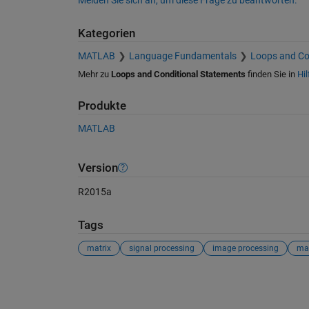
Melden Sie sich an, um diese Frage zu beantworten.
Kategorien
MATLAB
Language Fundamentals
Loops and Co
Mehr zu
Loops and Conditional Statements
finden Sie in
Hil
Produkte
MATLAB
Version
R2015a
Tags
matrix
signal processing
image processing
ma
Siehe auch