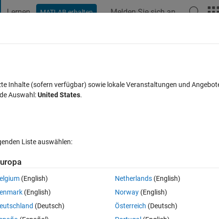
Lernen
Melden Sie sich an
MATLAB erhalten
t Playground
Diskussionen
Wettbewerbe
Blogs
Veröffentlic
FAQs zu MATLAB
Mehr
 start and at the end for a matrix
zte Inhalte (sofern verfügbar) sowie lokale Veranstaltungen und Angebot
nde Auswahl:
United States
.
ort akzeptiert
Aktualisiert 10 Okt. 2021
4 Ansichten (30 Tage)
lgenden Liste auswählen:
Ältere Kommentare 
uropa
elgium
(English)
Netherlands
(English)
0 Stimmen
enmark
(English)
Norway
(English)
eutschland
(Deutsch)
Österreich
(Deutsch)
zeros in a marix.