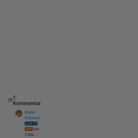
.
5
.
*
o
n
e
s
(
2
,
5
)
1
Kommentar
Walter
Roberson
am
5 Dez.