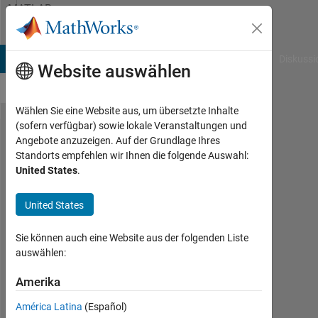
Weiter zum Inhalt
MATLAB
Answers
B Answers
File Exchange
Cody
AI Chat Playground
Diskussi
Website auswählen
Wählen Sie eine Website aus, um übersetzte Inhalte
(sofern verfügbar) sowie lokale Veranstaltungen und
A basic
Angebote anzuzeigen. Auf der Grundlage Ihres
Standorts empfehlen wir Ihnen die folgende Auswahl:
matlab
United States
.
problem
United States
Bahareh
Sie können auch eine Website aus der folgenden Liste
5
auswählen:
Sep.
2011
Amerika
5
Antworten
América Latina
(Español)