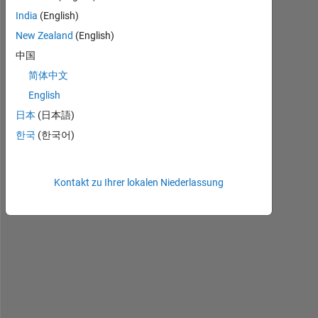
l
India
(English)
o 
a
New Zealand
(English)
l
中国
l
简体中文
,
English
日本
(日本語)
I
f 
한국
(한국어)
I 
w
a
Kontakt zu Ihrer lokalen Niederlassung
n
t 
t
o 
c
r
e
a
t