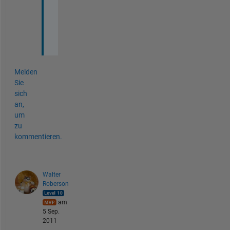
l
o
t
.
Melden
Sie
sich
an,
um
zu
kommentieren.
Walter
Roberson
am
5 Sep.
2011