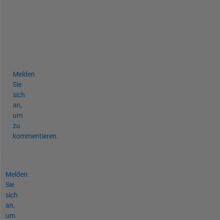
u
t
i
o
n
.
Melden
Sie
sich
an,
um
zu
kommentieren.
Melden
Sie
sich
an,
um