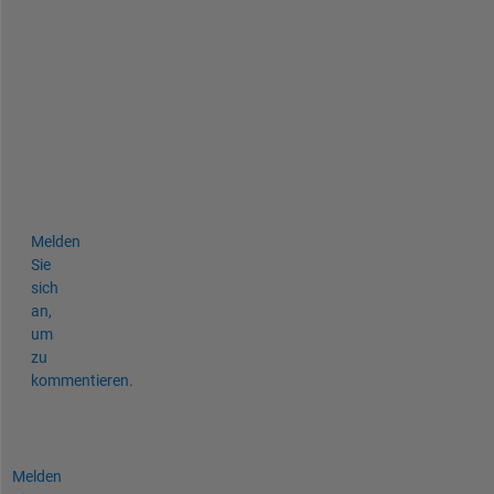
o
l
u
t
i
o
n
s
.
Melden
Sie
sich
an,
um
zu
kommentieren.
Melden