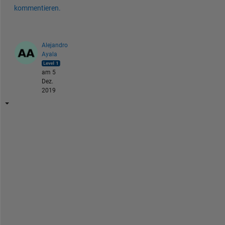
kommentieren.
Alejandro
Ayala
am 5
Dez.
2019
x 
= 
9
.
5
.
*
o
n