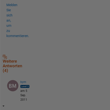
Melden
Sie
sich
an,
um
zu
kommentieren.
Weitere
Antworten
(4)
bym
am 5
Sep.
2011