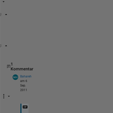
A = repmat(9.5,3,4);
o
r
A(1:3,1:4) = 9.5;
1
Kommentar
Bahareh
am 6
Sep.
2011