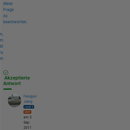
diese
Frage
zu
beantworten.
n,
um
ät
zu
en
Akzeptierte
Antwort
Fangjun
Jiang
am 5
Sep.
2011