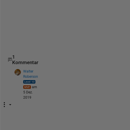
e
s
(
2
,
5
)
1
Kommentar
Walter
Roberson
am
5 Dez.
2019
T
h