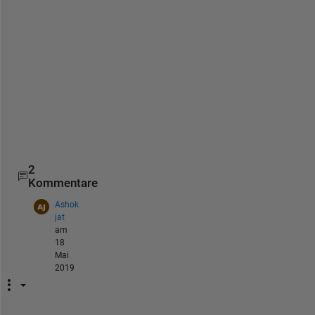
s
h
o
u
l
d 
I 
d
o
?
2
Kommentare
Ashok
jat
am
18
Mai
2019