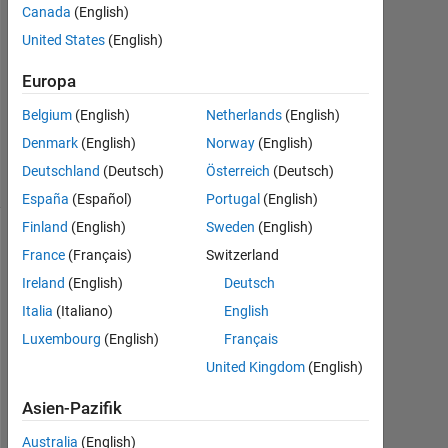
Canada
(English)
Antwort
United States
(English)
akzeptiert
Europa
Aktualisiert
5 Dez. 2019
Belgium
(English)
Netherlands
(English)
6
Denmark
(English)
Norway
(English)
Ansichten
Deutschland
(Deutsch)
Österreich
(Deutsch)
(30 Tage)
España
(Español)
Portugal
(English)
Finland
(English)
Sweden
(English)
France
(Français)
Switzerland
Ireland
(English)
Deutsch
Italia
(Italiano)
English
Luxembourg
(English)
Français
United Kingdom
(English)
H
Asien-Pazifik
e
l
Australia
(English)