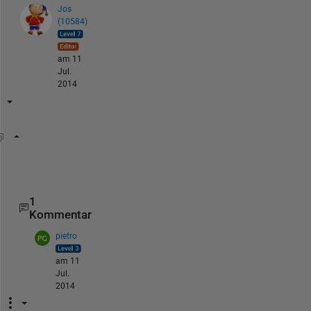
Jos
(10584)
am 11
Jul.
2014
% implicit for with CELLFUN
c = cellfun(@(x) strfind(x,b), a, 
'un'
, 0)
1
Kommentar
pietro
am 11
Jul.
2014