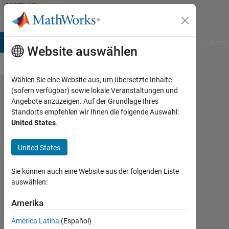
Weiter zum Inhalt
MATLAB
Answers
B Answers
File Exchange
Cody
AI Chat Playground
Diskussi
Website auswählen
Wählen Sie eine Website aus, um übersetzte Inhalte
(sofern verfügbar) sowie lokale Veranstaltungen und
strfind:
Angebote anzuzeigen. Auf der Grundlage Ihres
Standorts empfehlen wir Ihnen die folgende Auswahl:
how to
United States
.
set a
cell for
United States
the
Sie können auch eine Website aus der folgenden Liste
pattern?
auswählen:
Amerika
pietro
América Latina
(Español)
11