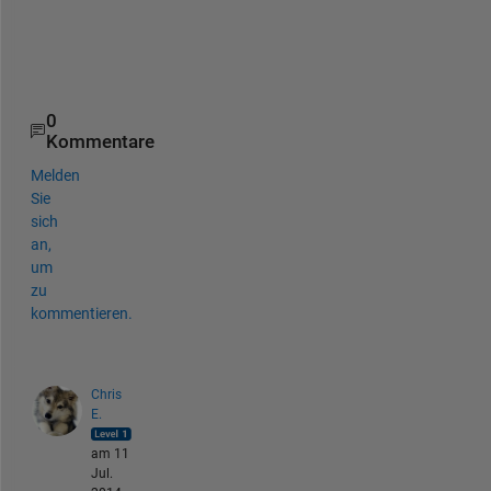
t
u
s
0
Kommentare
Melden
Sie
sich
an,
um
zu
kommentieren.
Chris
E.
am 11
Jul.