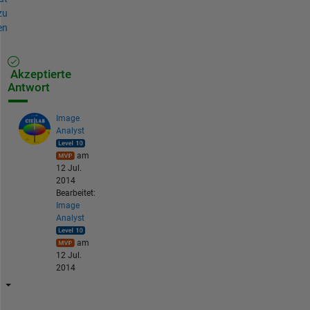
zu
en
Akzeptierte
Antwort
Image
Analyst
am
12 Jul.
2014
Bearbeitet:
Image
Analyst
am
12 Jul.
2014