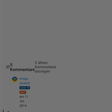
n
k
s
c
h
e
e
r
s
3 ältere
5
Kommentare
Kommentare
anzeigen
Image
Analyst
am 11
Jul.
2014