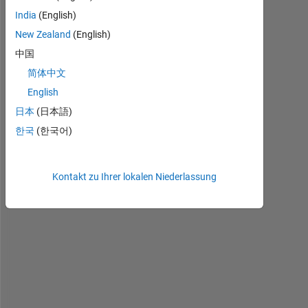
India
(English)
New Zealand
(English)
H
中国
i 
简体中文
a
English
l
l
日本
(日本語)
,
한국
(한국어)
I 
n
Kontakt zu Ihrer lokalen Niederlassung
e
e
d 
t
o 
s
e
t 
a 