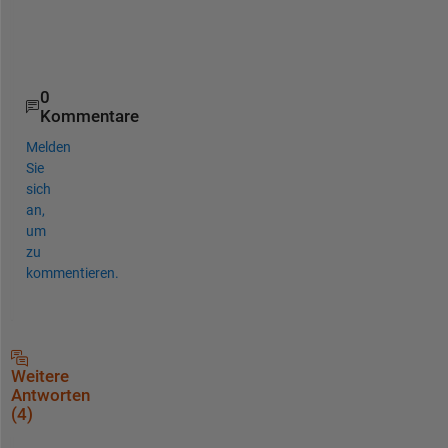
% Print out to command window.
c
0
Kommentare
Melden
Sie
sich
an,
um
zu
kommentieren.
Weitere
Antworten
(4)