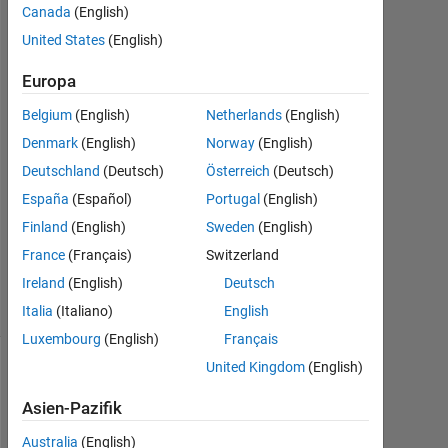
Canada
(English)
Jul.
United States
(English)
2014
5
Europa
Antworten
Belgium
(English)
Netherlands
(English)
Antwort
Denmark
(English)
Norway
(English)
akzeptiert
Deutschland
(Deutsch)
Österreich
(Deutsch)
Aktualisiert
España
(Español)
Portugal
(English)
12 Jul.
Finland
(English)
Sweden
(English)
2014
France
(Français)
Switzerland
27
Ireland
(English)
Deutsch
Ansichten
(30 Tage)
Italia
(Italiano)
English
Luxembourg
(English)
Français
United Kingdom
(English)
Ältere
Kommentare
Asien-Pazifik
anzeigen
Australia
(English)