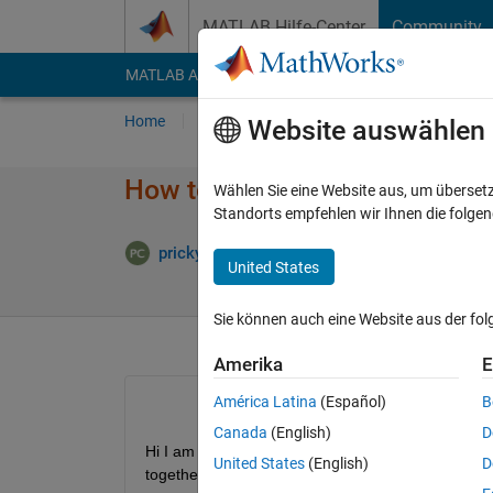
Weiter zum Inhalt
MATLAB Hilfe-Center
Community
MATLAB Answers
File Exchange
Cody
AI Cha
Home
Fragen
Antworten
Durchsuchen
Website auswählen
How to plot dynamically signals
Wählen Sie eine Website aus, um überset
Standorts empfehlen wir Ihnen die folge
Aktualisie
pricky
23 Jun. 2014
1 Antwort
United States
Sie können auch eine Website aus der fo
Amerika
E
América Latina
(Español)
B
Canada
(English)
D
Hi I am obtaining values from motion sensor i.e. thr
United States
(English)
D
together with different color for different axis.