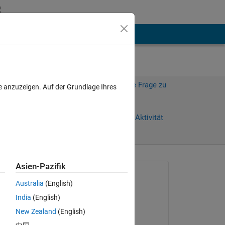
hen
Mehr
Melden Sie sich an, um diese Frage zu
e anzuzeigen. Auf der Grundlage Ihres
beantworten.
Weiterleiten
Anmelden, um Aktivität
zu verfolgen
Asien-Pazifik
Gefragt:
Australia
(English)
pricky
India
(English)
am 23 Jun. 2014
all 
New Zealand
(English)
Beantwortet: