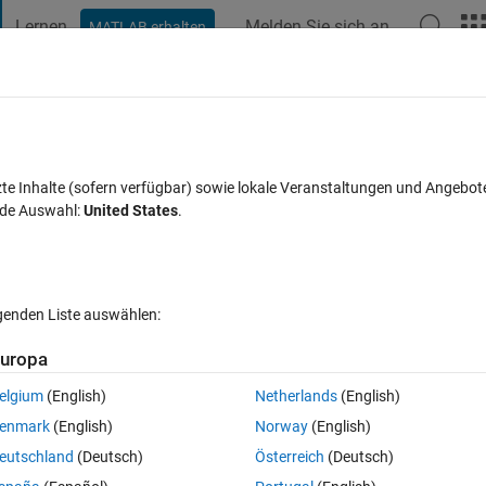
Lernen
Melden Sie sich an
MATLAB erhalten
t Playground
Diskussionen
Wettbewerbe
Blogs
Veröffentlic
FAQs zu MATLAB
Mehr
 of different axis individually?
zte Inhalte (sofern verfügbar) sowie lokale Veranstaltungen und Angebot
nde Auswahl:
United States
.
rt 23 Jun. 2014
8 Ansichten (30 Tage)
lgenden Liste auswählen:
uropa
elgium
(English)
Netherlands
(English)
0 Stimmen
enmark
(English)
Norway
(English)
ee axis values, how can i plot the signals of individual axis dynamically 
eutschland
(Deutsch)
Österreich
(Deutsch)