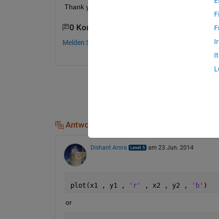
E
Thank you
F
0 Kommentare
F
I
Melden Sie sich an, um zu kommentieren.
I
L
Antworten (1)
Dishant Arora
am 23 Jun. 2014
plot(x1 , y1 , 
'r' 
, x2 , y2 , 
'b'
)
or