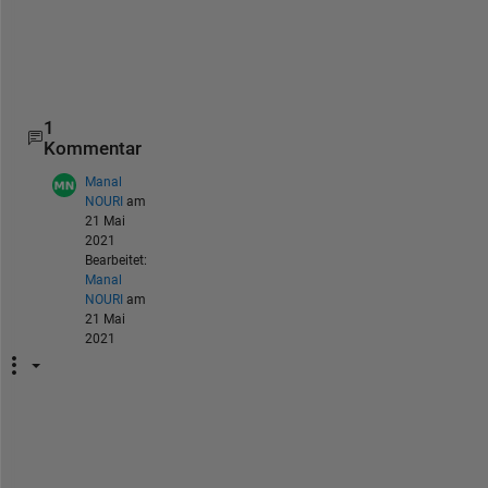
n
k
s
!
1
Kommentar
Manal
NOURI
am
21 Mai
2021
Bearbeitet:
Manal
NOURI
am
21 Mai
2021
P
l
e