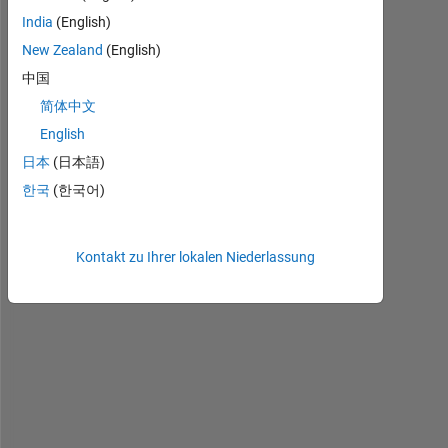
India
(English)
New Zealand
(English)
I 
中国
n
简体中文
e
English
e
d 
日本
(日本語)
t
한국
(한국어)
o 
p
l
Kontakt zu Ihrer lokalen Niederlassung
o
t 
h
i
g
h
-
r
e