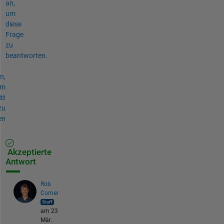
an,
um
diese
Frage
zu
beantworten.
n,
um
ät
zu
en
Akzeptierte
Antwort
Rob
Comer
am 23
Mär.