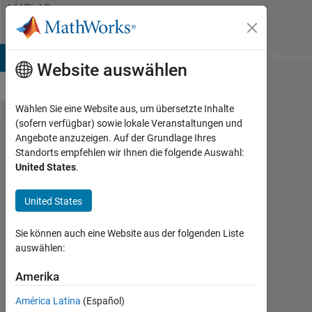
Weiter zum Inhalt
MATLAB
Answers
B Answers
File Exchange
Cody
AI Chat Playground
Diskussi
Website auswählen
Wählen Sie eine Website aus, um übersetzte Inhalte
(sofern verfügbar) sowie lokale Veranstaltungen und
How to use
Angebote anzuzeigen. Auf der Grundlage Ihres
Standorts empfehlen wir Ihnen die folgende Auswahl:
additional files
United States
.
like e.g.
gshhs_h.b,
United States
WORLDDATAMAP,
Sie können auch eine Website aus der folgenden Liste
etc.?
auswählen:
Amerika
Svetlana
Karimova
América Latina
(Español)
19