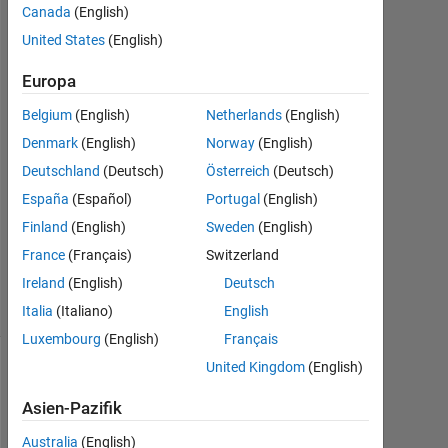
Canada
(English)
Mär.
United States
(English)
2014
1
Europa
Antwort
Belgium
(English)
Netherlands
(English)
Antwort
Denmark
(English)
Norway
(English)
akzeptiert
Deutschland
(Deutsch)
Österreich
(Deutsch)
Aktualisiert
España
(Español)
Portugal
(English)
21 Mai
Finland
(English)
Sweden
(English)
2021
France
(Français)
Switzerland
31
Ireland
(English)
Deutsch
Ansichten
(30 Tage)
Italia
(Italiano)
English
Luxembourg
(English)
Français
United Kingdom
(English)
Asien-Pazifik
Australia
(English)