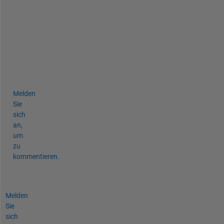
h
s
_
h
.
b 
!
Melden
Sie
sich
an,
um
zu
kommentieren.
Melden
Sie
sich