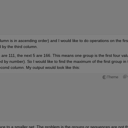
umn is in ascending order) and I would like to do operations on the first
by the third column.
s are 111, the next 5 are 166. This means one group is the first four valu
 by number). So I would like to find the maximum of the first group in t
second column. My output would look like this:
Theme
uce to a smaller set. The problem is the groups or sequences are not th