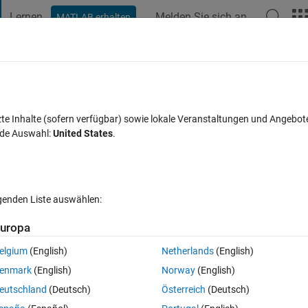
Lernen
Melden Sie sich an
MATLAB erhalten
t Playground
Diskussionen
Wettbewerbe
Blogs
Veröffentlic
FAQs zu MATLAB
Mehr
ed data
zte Inhalte (sofern verfügbar) sowie lokale Veranstaltungen und Angebot
nde Auswahl:
United States
.
t akzeptiert
Aktualisiert 20 Sep. 2022
7 Ansichten (30 Tage)
lgenden Liste auswählen:
Ältere Kommentare 
uropa
elgium
(English)
Netherlands
(English)
0 Stimmen
In MATLAB Online öffnen
enmark
(English)
Norway
(English)
eutschland
(Deutsch)
Österreich
(Deutsch)
Theme