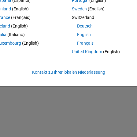
spaña
(Español)
Portugal
(English)
inland
(English)
Sweden
(English)
rance
(Français)
Switzerland
reland
(English)
Deutsch
talia
(Italiano)
English
uxembourg
(English)
Français
United Kingdom
(English)
Kontakt zu Ihrer lokalen Niederlassung