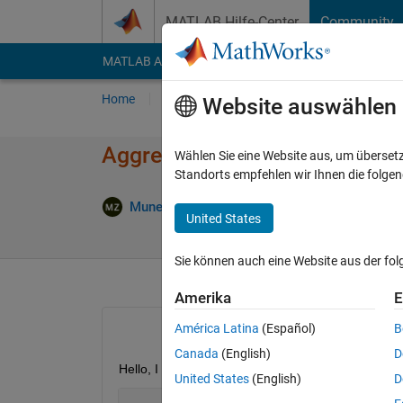
Weiter zum Inhalt
MATLAB Hilfe-Center
Community
MATLAB Answers
File Exchange
Cody
AI Cha
Home
Fragen
Antworten
Durchsuchen
Website auswählen
Aggregate functions on group
Wählen Sie eine Website aus, um überset
Standorts empfehlen wir Ihnen die folge
Antwor
Muneer
25 Feb. 2014
2 Antworten
United States
Sie können auch eine Website aus der fo
Amerika
E
América Latina
(Español)
B
Canada
(English)
D
Hello, I have three columns of data like this
United States
(English)
D