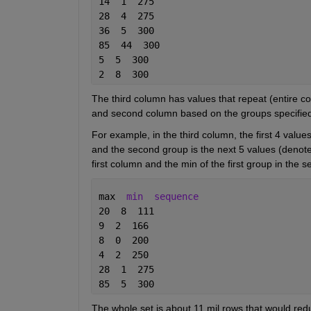
14  1  275
28  4  275
36  5  300
85  44  300
5  5  300
2  8  300
The third column has values that repeat (entire col
and second column based on the groups specified 
For example, in the third column, the first 4 value
and the second group is the next 5 values (denoted
first column and the min of the first group in the 
max  
min
sequence
20  8  111
9  2  166
8  0  200
4  2  250
28  1  275
85  5  300
The whole set is about 11 mil rows that would red