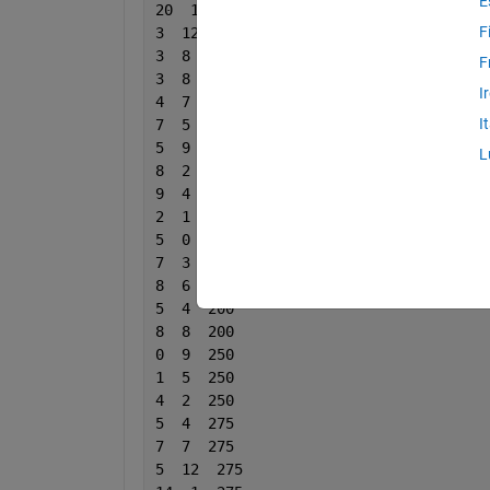
E
20  15  111
F
3  12  111
3  8  111
F
3  8  111
I
4  7  166
I
7  5  166
5  9  166
L
8  2  166
9  4  166
2  1  200
5  0  200
7  3  200
8  6  200
5  4  200
8  8  200
0  9  250
1  5  250
4  2  250
5  4  275
7  7  275
5  12  275