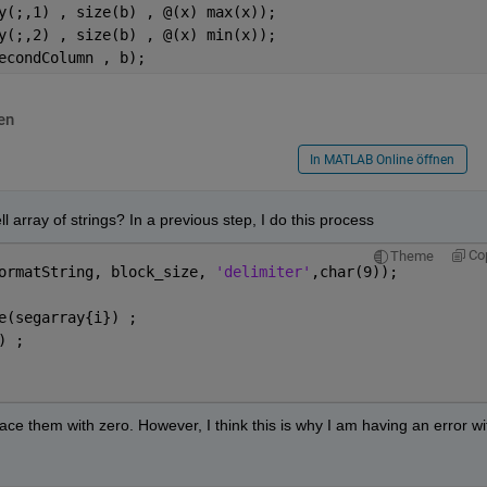
y(;,1) , size(b) , @(x) max(x));
y(;,2) , size(b) , @(x) min(x));
econdColumn , b);
en
In MATLAB Online öffnen
ll array of strings? In a previous step, I do this process
Co
Theme
ormatString, block_size, 
'delimiter'
,char(9));   
e(segarray{i}) ;  
) ;
ace them with zero. However, I think this is why I am having an error wit