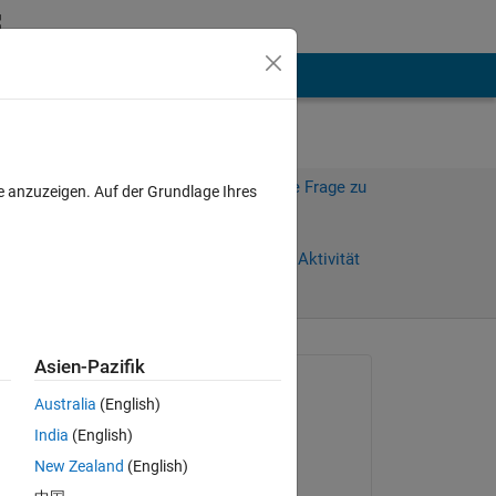
hen
Mehr
Melden Sie sich an, um diese Frage zu
e anzuzeigen. Auf der Grundlage Ihres
beantworten.
Weiterleiten
Anmelden, um Aktivität
zu verfolgen
anzeigen
Asien-Pazifik
Gefragt:
Australia
(English)
Muneer
India
(English)
am 25 Feb. 2014
New Zealand
(English)
Kommentiert:
Copy