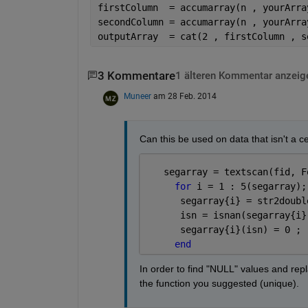
firstColumn  = accumarray(n , yourArra
secondColumn = accumarray(n , yourArra
outputArray  = cat(2 , firstColumn , s
3 Kommentare
1 älteren Kommentar anzeig
Muneer
am 28 Feb. 2014
Can this be used on data that isn't a ce
   segarray = textscan(fid, F
for 
i = 1 : 5(segarray);
      segarray{i} = str2doubl
      isn = isnan(segarray{i}
      segarray{i}(isn) = 0 ;
end
In order to find "NULL" values and repl
the function you suggested (unique).