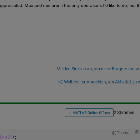
reciated. Max and min aren't the only operations I'd like to do, but th
Melden Sie sich an, um diese Frage zu bean
Weiterleiten
Anmelden, um Aktivität zu v
2 Stimmen
In MATLAB Online öffnen
Theme
irst'
);