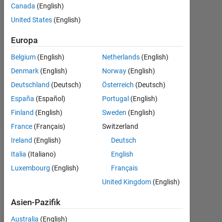
9
Canada
(English)
Feb.
United States
(English)
2011
1
Europa
Antwort
Belgium
(English)
Netherlands
(English)
Antwort
Denmark
(English)
Norway
(English)
akzeptiert
Deutschland
(Deutsch)
Österreich
(Deutsch)
7
España
(Español)
Portugal
(English)
Ansichten
Finland
(English)
Sweden
(English)
(30 Tage)
France
(Français)
Switzerland
Ireland
(English)
Deutsch
Italia
(Italiano)
English
Luxembourg
(English)
Français
United Kingdom
(English)
Asien-Pazifik
I 
Australia
(English)