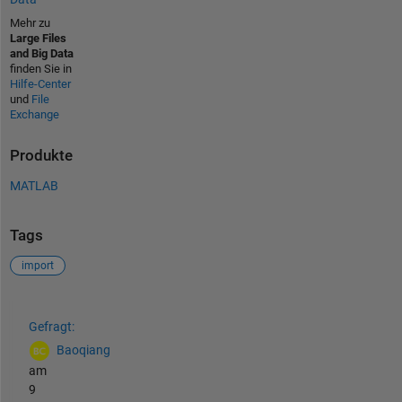
Mehr zu
Large Files
and Big Data
finden Sie in
Hilfe-Center
und
File
Exchange
Produkte
MATLAB
Tags
import
Siehe auch
Gefragt:
Baoqiang
am
9