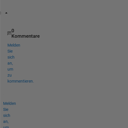
:
mat = dlmread(
'a.txt'
);
0
Kommentare
Melden
Sie
sich
an,
um
zu
kommentieren.
Melden
Sie
sich
an,
um