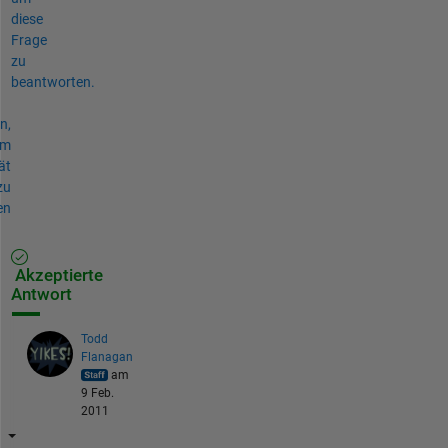
diese
Frage
zu
beantworten.
n,
um
ät
zu
en
Akzeptierte
Antwort
Todd
Flanagan
am
9 Feb.
2011