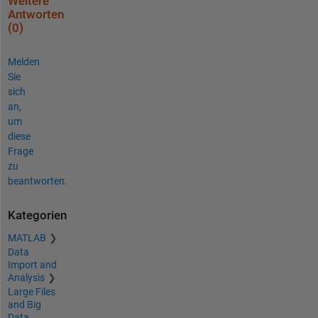
Weitere
Antworten
(0)
Melden
Sie
sich
an,
um
diese
Frage
zu
beantworten.
Kategorien
MATLAB
Data
Import and
Analysis
Large Files
and Big
Data