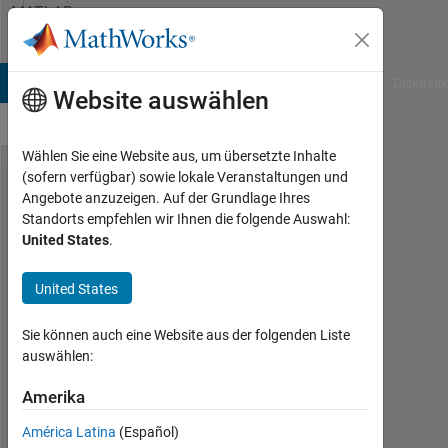
Weiter zum Inhalt
MATLAB
Answers
B Answers
File Exchange
Cody
AI Chat Playground
Diskussi
Website auswählen
Wählen Sie eine Website aus, um übersetzte Inhalte
(sofern verfügbar) sowie lokale Veranstaltungen und
How can I
Angebote anzuzeigen. Auf der Grundlage Ihres
Standorts empfehlen wir Ihnen die folgende Auswahl:
use
United States
.
dlmread
to input
United States
data as
Sie können auch eine Website aus der folgenden Liste
single
auswählen:
precision?
Amerika
Baoqiang
América Latina
(Español)