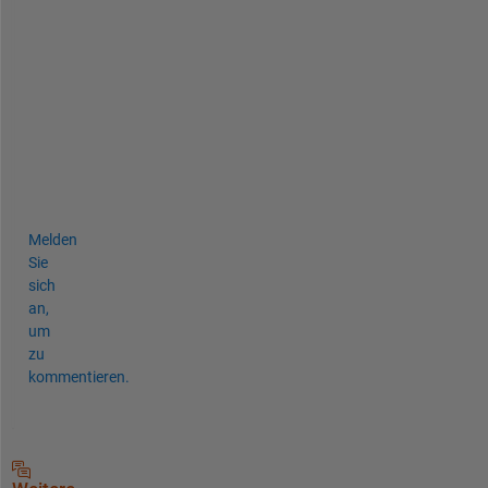
L
E 
o
u
t
p
u
t
.
Melden
Sie
sich
an,
um
zu
kommentieren.