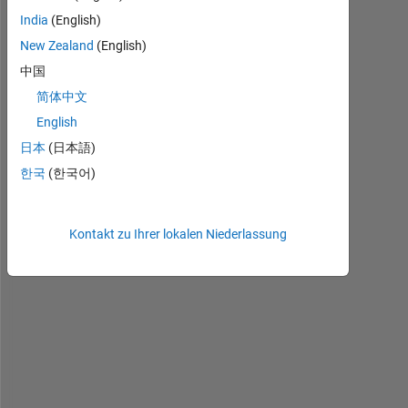
a
India
(English)
m 
New Zealand
(English)
u
s
中国
i
简体中文
n
English
g
日本
(日本語)
d
한국
(한국어)
l
m
r
Kontakt zu Ihrer lokalen Niederlassung
e
a
d
t
o 
g
e
t 
i