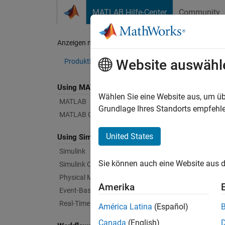
Weiter zum Inhalt
MATLAB Hilfe-Center
Community
Document
Anzeigen nach:
Kategorie
Veh
Website auswähl
Produktliste
Using MATLAB
Bug Re
Wählen Sie eine Website aus, um üb
MATLAB
Grundlage Ihres Standorts empfehle
MATLAB Copilot
|
Relea
United States
Using Simulink
Simulink
Starti
Sie können auch eine Website aus d
Simulink Copilot
Physical Modeling
Amerika
Text Fi
Event-Based Modeling
Real-Time Simulation and Testing
América Latina
(Español)
Canada
(English)