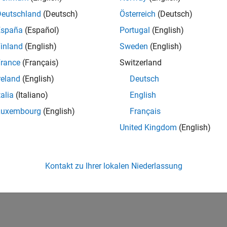
Deutschland
(Deutsch)
Österreich
(Deutsch)
España
(Español)
Portugal
(English)
inland
(English)
Sweden
(English)
rance
(Français)
Switzerland
reland
(English)
Deutsch
talia
(Italiano)
English
Luxembourg
(English)
Français
United Kingdom
(English)
Kontakt zu Ihrer lokalen Niederlassung