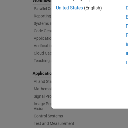
Workflows
United States
(English)
Parallel Computing
Reporting and Database Access
Systems Engineering
F
Code Generation
F
Application Deployment
I
Verification, Validation, and Test
Cloud Capabilities
I
Teaching and Learning
Applications
AI and Statistics
Mathematics and Optimization
Signal Processing
Image Processing and Computer
Vision
Control Systems
Test and Measurement