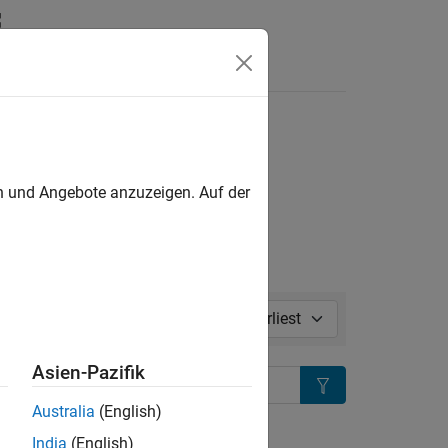
Antworten
l in page
en und Angebote anzuzeigen. Auf der
Sort by:
Asien-Pazifik
Search
Australia
(English)
ion?
India
(English)