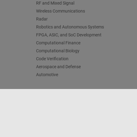
RF and Mixed Signal
Wireless Communications
Radar
Robotics and Autonomous Systems
FPGA, ASIC, and SoC Development
Computational Finance
Computational Biology
Code Verification
Aerospace and Defense
Automotive
Trust Center
Handelsmarken
Datenschutz-Richtlinien
© 1994-2026 The MathWorks, Inc.