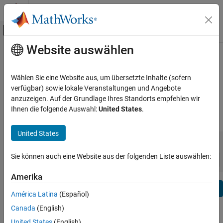
Weiter zum Inhalt
MATLAB Hilfe-Center
Umschaltung für Off-Canvas-Navigation
Website auswählen
Hauptinhalt
Anzeigen nach:
Kategorie
Antenna Toolbox Release Notes
Produktliste
Wählen Sie eine Website aus, um übersetzte Inhalte (sofern
Bug Reports
|
Bug Fixes
expand all in page
verfügbar) sowie lokale Veranstaltungen und Angebote
Using MATLAB
anzuzeigen. Auf der Grundlage Ihres Standorts empfehlen wir
MATLAB
Ihnen die folgende Auswahl:
United States
.
|
Release Range:
to
MATLAB Copilot
United States
Starting Release
Ending Release
Using Simulink
Incompatibilities
Highlights
to
Simulink
Sort by:
Sie können auch eine Website aus der folgenden Liste auswählen:
Simulink Copilot
Amerika
Physical Modeling
Text Filter: Antenna Toolbox Release Notes
Event-Based Modeling
Se
América Latina
(Español)
Real-Time Simulation and Testing
How useful was this information?
Canada
(English)
Workflows
United States
(English)