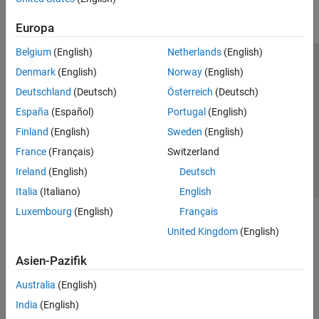
Parallel Computing
Europa
Reporting and Database Access
Systems Engineering
Belgium
(English)
Netherlands
(English)
Code Generation
Trust Center
Handelsmarken
Datenschutz-Richtlinien
Denmark
(English)
Norway
(English)
Application Deployment
Datendiebstahl verhindern
Status von Anwendungen
Kontakt
Deutschland
(Deutsch)
Österreich
(Deutsch)
Verification, Validation, and Test
© 1994-2026 The MathWorks, Inc.
España
(Español)
Portugal
(English)
Cloud Capabilities
Finland
(English)
Sweden
(English)
Teaching and Learning
Website auswählen
Deutschland
France
(Français)
Switzerland
Applications
Ireland
(English)
Deutsch
AI and Statistics
Italia
(Italiano)
English
Mathematics and Optimization
Luxembourg
(English)
Français
Signal Processing
United Kingdom
(English)
Image Processing and Computer Vision
Control Systems
Asien-Pazifik
Test and Measurement
Australia
(English)
RF and Mixed Signal
Wireless Communications
India
(English)