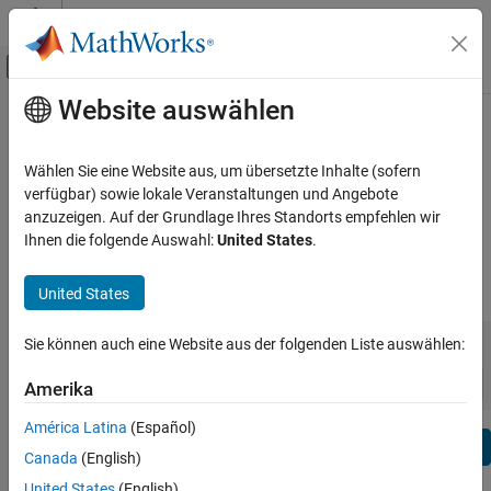
Weiter zum Inhalt
MATLAB Hilfe-Center
Umschaltung für Off-Canvas-Navigation
Website auswählen
Hauptinhalt
Anzeigen nach:
Kategorie
C2000 Microcontroller Blockset
Produktliste
Release Notes
Wählen Sie eine Website aus, um übersetzte Inhalte (sofern
verfügbar) sowie lokale Veranstaltungen und Angebote
Using MATLAB
anzuzeigen. Auf der Grundlage Ihres Standorts empfehlen wir
Bug Reports
|
Bug Fixes
expand all in page
MATLAB
Ihnen die folgende Auswahl:
United States
.
MATLAB Copilot
|
Release Range:
to
United States
Using Simulink
Simulink
Starting Release
Ending Release
Sie können auch eine Website aus der folgenden Liste auswählen:
Incompatibilities
Highlights
to
Simulink Copilot
Sort by:
Amerika
Physical Modeling
Event-Based Modeling
América Latina
(Español)
Text Filter: C2000 Microcontroller Blockset Release Notes
Real-Time Simulation and Testing
Se
Canada
(English)
How useful was this information?
Workflows
United States
(English)