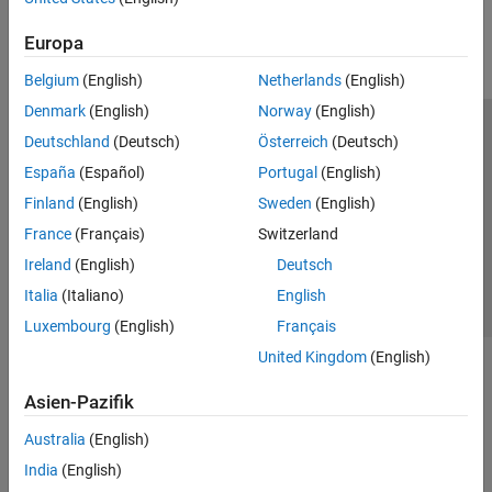
Parallel Computing
Europa
Reporting and Database Access
Systems Engineering
Belgium
(English)
Netherlands
(English)
Code Generation
Denmark
(English)
Norway
(English)
Application Deployment
Trust Center
Handelsmarken
Datenschutz-Richtlinien
Deutschland
(Deutsch)
Österreich
(Deutsch)
Verification, Validation, and Test
Datendiebstahl verhindern
Status von Anwendungen
Kontakt
España
(Español)
Portugal
(English)
Cloud Capabilities
© 1994-2026 The MathWorks, Inc.
Finland
(English)
Sweden
(English)
Teaching and Learning
France
(Français)
Switzerland
Applications
Website auswählen
Deutschland
Ireland
(English)
Deutsch
AI and Statistics
Italia
(Italiano)
English
Mathematics and Optimization
Luxembourg
(English)
Français
Signal Processing
United Kingdom
(English)
Image Processing and Computer Vision
Control Systems
Asien-Pazifik
Test and Measurement
Australia
(English)
RF and Mixed Signal
Wireless Communications
India
(English)