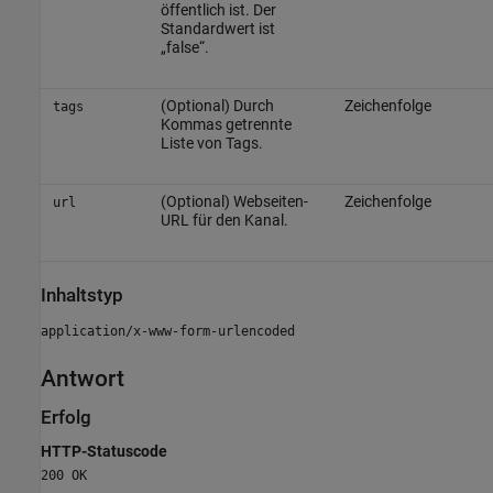
öffentlich ist. Der
Standardwert ist
„false“.
(Optional) Durch
Zeichenfolge
tags
Kommas getrennte
Liste von Tags.
(Optional) Webseiten-
Zeichenfolge
url
URL für den Kanal.
Inhaltstyp
application/x-www-form-urlencoded
Antwort
Erfolg
HTTP-Statuscode
200 OK