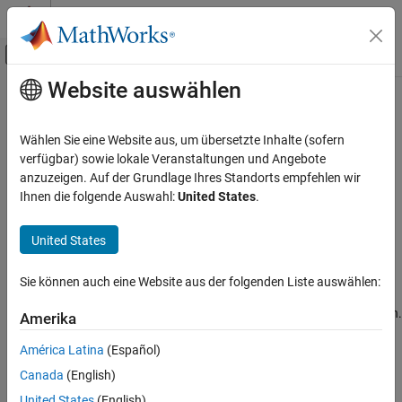
Weiter zum Inhalt
MATLAB Hilfe-Center
Umschaltung für Off-Canvas-Navigation
Website auswählen
Hauptinhalt
Startseite der Dokumentation
Diese Seite wurde mithilfe maschineller Übersetzung übersetzt.
Klicken Sie hier, um die neueste Version auf Englisch zu sehen.
Testen und Messen
Wählen Sie eine Website aus, um übersetzte Inhalte (sofern
verfügbar) sowie lokale Veranstaltungen und Angebote
Write Settings
ThingSpeak
anzuzeigen. Auf der Grundlage Ihres Standorts empfehlen wir
Konten und Kanäle konfigurieren
Ihnen die folgende Auswahl:
United States
.
Aktualisieren Sie die Kanaleinstellungen mit HTTP PUT
ThingSpeak
United States
API-Referenz
Anfrage
REST-API
Sie können auch eine Website aus der folgenden Liste auswählen:
Beschreibung
Write Settings
Verwenden Sie diese Anfrage, um Kanaleinstellungen zu schreiben.
Amerika
AUF DIESER SEITE
Zu den Kanaleinstellungen gehören die Kanalbeschreibung,
Anfrage
América Latina
(Español)
Feldnamen, der Kanalstandort, Metadaten, der öffentliche oder
Antwort
private Status und der Name des Kanals.
Canada
(English)
Beispiele
United States
(English)