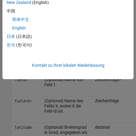
New Zealand
(English)
Name
Beschreibung
Werttyp
中国
(Erforderlich) Geben Sie
Zeichenfolge
api_key
den Benutzer-API-
简体中文
Schlüssel an, den Sie in
English
Ihrem
Profil
finden.
Dieser Schlüssel
日本
(日本語)
unterscheidet sich von
den Kanal-API-
한국
(한국어)
Schlüsseln.
(Optional)
Zeichenfolge
description
Beschreibung des
Kontakt zu Ihrer lokalen Niederlassung
Kanals.
(Optional) Name von
Zeichenfolge>
field1
Feld 1.
(Optional) Name des
Zeichenfolge
field<X>
Felds X, wobei X die
Feld-ID ist.
(Optional) Breitengrad
dezimal
latitude
in Grad, angegeben als