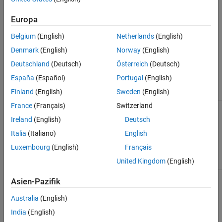
HTTP-Methode
Siehe auch
Europa
PUT
Belgium
(English)
Netherlands
(English)
URL
Denmark
(English)
Norway
(English)
https://api.thingspeak.com/channels/
.
<channel_id>
<format>
Deutschland
(Deutsch)
Österreich
(Deutsch)
URL-Parameter
España
(Español)
Portugal
(English)
Finland
(English)
Sweden
(English)
Name
Beschreibung
France
(Français)
Switzerland
(Erforderlich) Kanal-ID für den gewünschten
<channel_id>
Kanal.
Ireland
(English)
Deutsch
Italia
(Italiano)
English
(Erforderlich) Format für die HTTP-Antwort,
<format>
Luxembourg
(English)
Français
angegeben als
oder
.
json
xml
United Kingdom
(English)
Asien-Pazifik
Beispiel:
https://api.thingspeak.com/channels/266256.json
Australia
(English)
Körperparameter
India
(English)