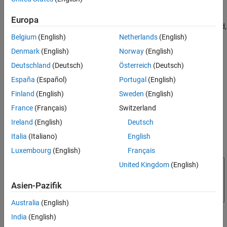
Dieses Flussdiagramm zeigt die Abfolge der Ereignisse in
Siehe auch
®
Stateflow
beim Verlassen eines Zustands. In diesem
Europa
Flussdiagramm bezieht sich der aktuelle Zustand auf den Zustand,
in dem eine Entscheidung oder ein Prozess stattfindet.
Belgium
(English)
Netherlands
(English)
Denmark
(English)
Norway
(English)
Deutschland
(Deutsch)
Österreich
(Deutsch)
España
(Español)
Portugal
(English)
Finland
(English)
Sweden
(English)
France
(Français)
Switzerland
Ireland
(English)
Deutsch
Italia
(Italiano)
English
Luxembourg
(English)
Français
United Kingdom
(English)
Asien-Pazifik
Australia
(English)
India
(English)
„Exit“-Aktionen