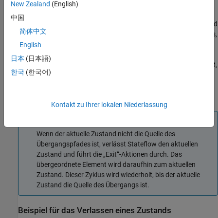
New Zealand
(English)
Aktionen vom Typ
werden für einen Zustand ausgeführt,
Exit
中国
wenn der Zustand aktiv ist und ein gültiger Übergang vom Zustand
简体中文
vorhanden ist. Ein Zustand führt seine Aktionen vom Typ
aus,
exit
bevor er inaktiv wird.
English
日本
(日本語)
Aktionen vom Typ „Exit“ wird das Präfix
oder
vorangestellt,
exit
ex
한국
(한국어)
gefolgt von einem erforderlichen Doppelpunkt (
) und von einer
:
oder mehreren Aktionen. Trennen Sie mehrere Aktionen mit einem
Zeilenumbruch, einem Semikolon (
) oder einem Komma (
).
;
,
Kontakt zu Ihrer lokalen Niederlassung
Hinweis
Wenn der aktuelle Zustand nicht die Quelle des
Übergangspfades ist, verlässt Stateflow den aktuellen
Zustand und führt die „Exit“-Aktionen durch. Das
übergeordnete Element wird daraufhin zum aktuellen
Zustand. Dieser Zyklus wird wiederholt, bis der aktuelle
Zustand die Quelle des Übergangs ist.
Beispiel für das Verlassen eines Zustands