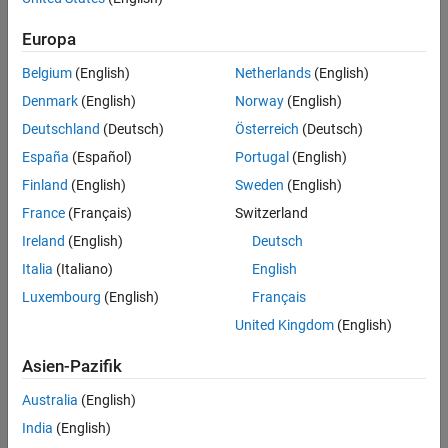
Maskierung
Europa
Hinzufügen von Stateflow-Daten
Definieren der Daten, die intern von einem Diagramm in seinem
Belgium
(English)
Netherlands
(English)
eigenen Workspace gespeichert werden.
Denmark
(English)
Norway
(English)
Set Data Properties
Deutschland
(Deutsch)
Österreich
(Deutsch)
Specify data properties by using the Property Inspector or the
España
(Español)
Portugal
(English)
Model Explorer.
Finland
(English)
Sweden
(English)
Create a Mask to Share Parameters with Simulink
France
(Français)
Switzerland
Mask a Stateflow chart to customize appearance and initialize
Ireland
(English)
Deutsch
parameters.
(Seit R2024a)
Italia
(Italiano)
English
Verwandte Informationen
Luxembourg
(English)
Français
United Kingdom
(English)
Entwickeln von Blockmasken
(Simulink)
Asien-Pazifik
How useful was this information?
Australia
(English)
India
(English)