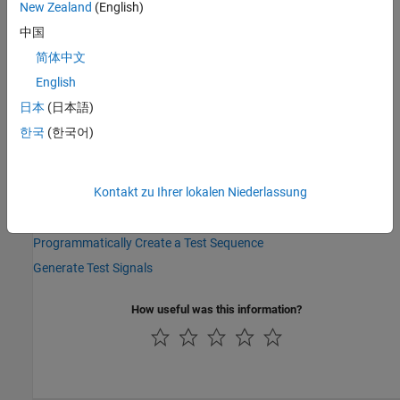
New Zealand
(English)
Version History
中国
Introduced in R2015a
简体中文
English
See Also
日本
(日本語)
et
|
before
|
after
|
duration
한국
(한국어)
Topics
Kontakt zu Ihrer lokalen Niederlassung
Define Test Steps and Assessments
Test Sequence Basics
Programmatically Create a Test Sequence
Generate Test Signals
How useful was this information?