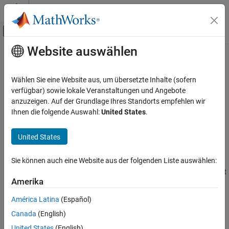
Weiter zum Inhalt
MATLAB Hilfe-Center
Umschaltung für Off-Canvas-Navigation
Website auswählen
Hauptinhalt
Startseite der Dokumentation
t
Verifizierung, Validierung und Tests
Wählen Sie eine Website aus, um übersetzte Inhalte (sofern
Elapsed time of simulation
verfügbar) sowie lokale Veranstaltungen und Angebote
Simulink Test
anzuzeigen. Auf der Grundlage Ihres Standorts empfehlen wir
Test Authoring
expand all in page
Ihnen die folgende Auswahl:
United States
.
Assessments, Criteria, and Verification
Syntax
United States
t
t(timeunits)
Description
ON THIS PAGE
Sie können auch eine Website aus der folgenden Liste auswählen:
Syntax
returns the simulation time in
. If you omit
t(
)
timeunits
timeunits
Description
Amerika
, the elapsed time defaults to seconds.
is an alias for
timeunits
t
Examples
and both are valid.
getSimulationTime
América Latina
(Español)
Tips
Canada
(English)
Valid time units are:
Version History
See Also
United States
(English)