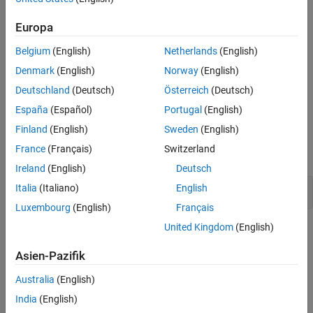
sec — seconds
Europa
msec — milliseconds
Belgium
(English)
Netherlands
(English)
usec — microseconds
Denmark
(English)
Norway
(English)
Deutschland
(Deutsch)
Österreich
(Deutsch)
example
España
(Español)
Portugal
(English)
Examples
Finland
(English)
Sweden
(English)
France
(Français)
Switzerland
expand all
Ireland
(English)
Deutsch
Obtain Simulation Time in Milliseconds
Italia
(Italiano)
English
Luxembourg
(English)
Français
United Kingdom
(English)
Tips
Asien-Pazifik
Elapsed simulation time (
) statements can be used in the Test
t
®
Sequence and Test Assessment blocks and in Stateflow
charts.
Australia
(English)
However, you cannot specify the
input in Stateflow
timeunits
India
(English)
charts.