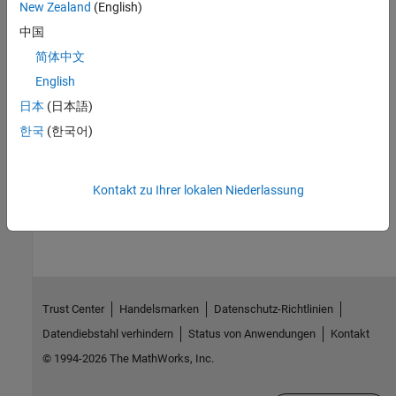
New Zealand
(English)
hasChangedFrom
|
hasChangedTo
中国
Topics
简体中文
Define Test Steps and Assessments
English
Test Sequence Basics
日本
(日本語)
Programmatically Create a Test Sequence
한국
(한국어)
Generate Test Signals
How useful was this information?
Kontakt zu Ihrer lokalen Niederlassung
Trust Center
Handelsmarken
Datenschutz-Richtlinien
Datendiebstahl verhindern
Status von Anwendungen
Kontakt
© 1994-2026 The MathWorks, Inc.