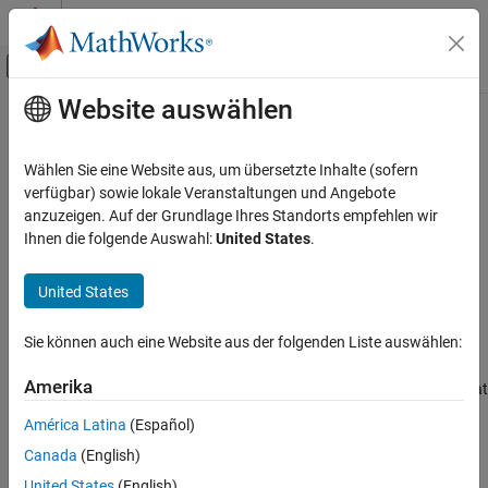
Weiter zum Inhalt
MATLAB Hilfe-Center
Umschaltung für Off-Canvas-Navigation
Website auswählen
Hauptinhalt
Startseite der Dokumentation
hasChanged
Verifizierung, Validierung und Tests
Wählen Sie eine Website aus, um übersetzte Inhalte (sofern
Detect data change in test step
verfügbar) sowie lokale Veranstaltungen und Angebote
Simulink Test
anzuzeigen. Auf der Grundlage Ihres Standorts empfehlen wir
Test Authoring
expand all in page
Ihnen die folgende Auswahl:
United States
.
Assessments, Criteria, and Verification
Syntax
United States
hasChanged
tf = hasChanged(u)
Description
ON THIS PAGE
Sie können auch eine Website aus der folgenden Liste auswählen:
Syntax
returns
(
) if the value of
at the
= hasChanged(
)
1
true
u
tf
u
Description
Amerika
beginning of the current time step is different from the value of
at
u
Examples
the beginning of the previous time step. Otherwise, the operator
América Latina
(Español)
Tips
returns
(
).
0
false
Canada
(English)
Version History
example
See Also
United States
(English)