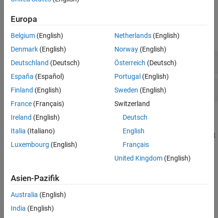
Examples
Europa
expand all
Belgium
(English)
Netherlands
(English)
Denmark
(English)
Norway
(English)
Detect Value Change
Deutschland
(Deutsch)
Österreich
(Deutsch)
España
(Español)
Portugal
(English)
Detect Value Change in a Bus
Finland
(English)
Sweden
(English)
France
(Français)
Switzerland
Tips
Ireland
(English)
Deutsch
Italia
(Italiano)
English
statements can be used in the
Test Sequence
and
Test
hasChanged
®
Luxembourg
(English)
Français
Assessment
blocks and in Stateflow
charts.
United Kingdom
(English)
Version History
Asien-Pazifik
Introduced in R2015a
Australia
(English)
See Also
India
(English)