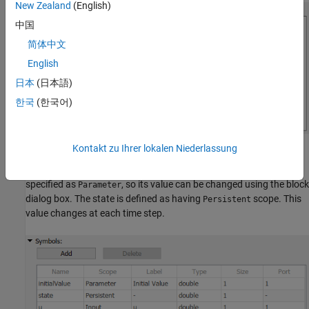
New Zealand
(English)
中国
简体中文
English
日本
(日本語)
한국
(한국어)
Kontakt zu Ihrer lokalen Niederlassung
The
Symbols
table defines the attributes of the symbols used in
the code. Note that the scope of the
symbol is
initialValue
specified as
, so its value can be changed using the block
Parameter
dialog box. The state is defined as having
scope. This
Persistent
value changes at each time step.