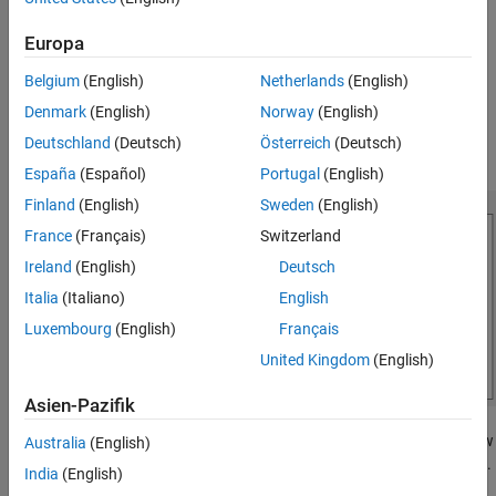
Persistent Symbols
Europa
ON THIS PAGE
See Also
Belgium
(English)
Netherlands
(English)
Denmark
(English)
Norway
(English)
An initial value, specified as a parameter, is cached in the block as
Deutschland
(Deutsch)
Österreich
(Deutsch)
persistent data in the
Start Code
pane.
España
(Español)
Portugal
(English)
Finland
(English)
Sweden
(English)
France
(Français)
Switzerland
Ireland
(English)
Deutsch
Italia
(Italiano)
English
Luxembourg
(English)
Français
United Kingdom
(English)
Asien-Pazifik
In the
Output Code
pane, a calculation is done on this state. A new
Australia
(English)
input is passed to the block as the next state at the next time step.
India
(English)