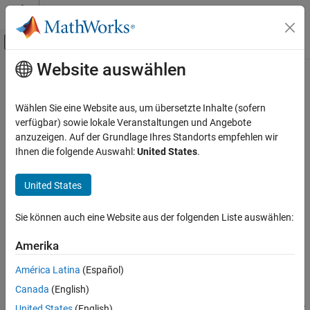
Weiter zum Inhalt
MATLAB Hilfe-Center
Umschaltung für Off-Canvas-Navigation
Website auswählen
Hauptinhalt
Startseite der Dokumentation
Modellsimulation auf Zielhardware
Simulink
Wählen Sie eine Website aus, um übersetzte Inhalte (sofern
Simulink Unterstützte Hardware
®
®
Ausführen eines Simulink
-Modells auf der Parrot
-Minidrohne
verfügbar) sowie lokale Veranstaltungen und Angebote
Parrot-Minidrohnen
Erstellen Sie ein Simulink-Modell und führen Sie es in Echtzeit auf
anzuzeigen. Auf der Grundlage Ihres Standorts empfehlen wir
Ihrer Parrot-Minidrohne aus. Interagieren Sie mithilfe von
Ihnen die folgende Auswahl:
United States
.
Kategorie
Signalüberwachung und Parameterabstimmung im externen
Einrichtung und Konfiguration
Modell mit Ihrem Simulink Modell.
United States
Modellierung
Themen
Modellsimulation auf Zielhardware
Sie können auch eine Website aus der folgenden Liste auswählen:
Important Test Flight Considerations
Amerika
Understand the safety considerations before flying Parrot
minidrones.
América Latina
(Español)
Canada
(English)
Code Generation Simulink Template for Parrot Minidrone
Use the Code Generation Simulink template to create a model that
United States
(English)