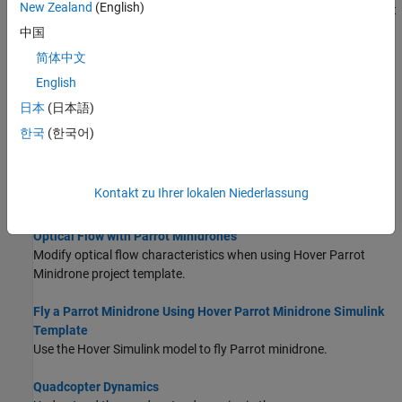
New Zealand
(English)
Use the Flight Simulation Simulink template to create a model that
is to be deployed on Parrot minidrone.
中国
简体中文
Using Monitor and Tune with Image Processing for Parrot
English
Minidrone
Use Monitor and Tune feature to analyze the image-processing
日本
(日本語)
algorithm used in the Simulink model to fly a Parrot minidrone.
한국
(한국어)
Keyboard Control of Parrot Minidrones
Use keyboard keys of the host computer to control the flight of a
Kontakt zu Ihrer lokalen Niederlassung
Parrot minidrone running a Simulink model.
Optical Flow with Parrot Minidrones
Modify optical flow characteristics when using Hover Parrot
Minidrone project template.
Fly a Parrot Minidrone Using Hover Parrot Minidrone Simulink
Template
Use the Hover Simulink model to fly Parrot minidrone.
Quadcopter Dynamics