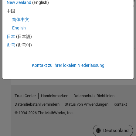
Use Arduino® Engineering Kit Rev 2 to program a differential drive
New Zealand
(English)
robot that can be remotely controlled by MATLAB® over Wi-Fi® to
中国
perform operations such as path following and moving objects
with a forklift along with obstacle avoidance.
简体中文
Drawing Robot Using Arduino Engineering Kit Rev 2
English
Use Arduino® Engineering Kit Rev 2 to build and program a robot
that extracts line traces from an image and reproduces it as a
日本
(日本語)
drawing on a whiteboard. The project uses MATLAB® code to
한국
(한국어)
capture an image using a webcam, and then convert it into a set of
motor commands using image processing techniques, which drive
How useful was this information?
the robot across a whiteboard and reproduce the captured image
as a drawing.
Kontakt zu Ihrer lokalen Niederlassung
Trust Center
Handelsmarken
Datenschutz-Richtlinien
Datendiebstahl verhindern
Status von Anwendungen
Kontakt
© 1994-2026 The MathWorks, Inc.
Website auswählen
Deutschland