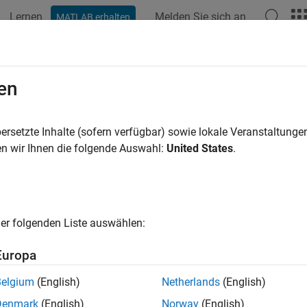
Lernen
Melden Sie sich an
MATLAB erhalten
ation
Beispiele
Funktionen
Blöcke
Apps
Sprachs
netventil
en
ersetzte Inhalte (sofern verfügbar) sowie lokale Veranstaltung
n wir Ihnen die folgende Auswahl:
United States
.
em Beispiel ist ein Magnetventil mit Federrückstellung dargestell
ert, deren Wert L von der Kolbenposition x abhängig ist. Die elek
ende Induktivität wird wie folgt angegeben:
er folgenden Liste auswählen:
Europa
n x abhängig ist, wird dies zu:
Belgium
(English)
Netherlands
(English)
Denmark
(English)
Norway
(English)