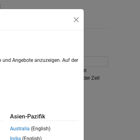
yntax
Videos
Antworten
en und Angebote anzuzeigen. Auf der
t. Das Magnetventil wird als Induktivität
tromotorische Gegenkraft für eine mit der Zeit
Asien-Pazifik
Australia
(English)
India
(English)