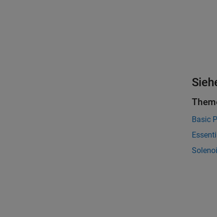
Sieh
Them
Basic P
Essent
Soleno