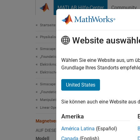
Weiter zum Inhalt
MATLAB Hilfe-Center
Community
Dokument
Startseite der Dokumentation
Physikalische Modellierung
Mag
Website auswähl
Simscape
„Foundation“-Blockbibliotheken
Wählen Sie eine Website aus, um üb
Elektrikmodelle
Grundlage Ihres Standorts empfehle
In dies
Elektrische Systeme
modelli
United States
Simscape
variier
„Foundation“-Blockbibliotheken
Manipulation physikalischer Signale
Sie können auch eine Website aus d
Linear Operators
Amerika
Da L vo
Magnetventil
América Latina
(Español)
AUF DIESER SEITE
Canada
(English)
Modell