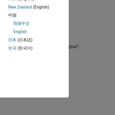
n Beziehung abgeleitet werden:
New Zealand
(English)
中国
简体中文
English
日本
(日本語)
end wird sie mithilfe von „Physical Signal“-
한국
(한국어)
trom auf den Wert i.