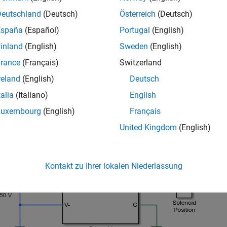
 aus den Kraft-Hub-Daten des Herstellers mithilfe der folgende
Deutschland
(Deutsch)
Österreich
(Deutsch)
España
(Español)
Portugal
(English)
inland
(English)
Sweden
(English)
rance
(Français)
Switzerland
 dann integriert werden, um L als Funktion von x zu erhalten.
reland
(English)
Deutsch
ll wird Gleichung 2 umgestellt, um nach i aufzulösen. Anschließ
talia
(Italiano)
English
 implementiert. Eine geregelte Stromquelle begrenzt dann den S
Luxembourg
(English)
Français
l
United Kingdom
(English)
Kontakt zu Ihrer lokalen Niederlassung