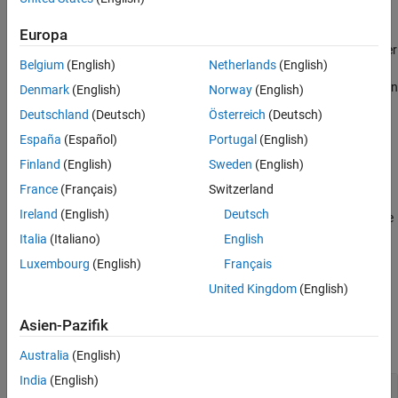
builds.
Europa
If the current working folder is the model build folder and the folder
Belgium
(English)
Netherlands
(English)
contains information from a previous parallel build, opening the
Build Status window displays the previous build information. When
Denmark
(English)
Norway
(English)
you start a model parallel build, the current build information
Deutschland
(Deutsch)
Österreich
(Deutsch)
replaces the previous build information in the window.
España
(Español)
Portugal
(English)
example
Finland
(English)
Sweden
(English)
France
(Français)
Switzerland
opens the Build
coder.buildstatus.open(
,
)
model
systemTarget
Ireland
(English)
Deutsch
Status window for
and displays the
tab. The available
model
model
tabs are
Simulation Targets
and
Code Generation Targets
Italia
(Italiano)
English
Luxembourg
(English)
Français
example
United Kingdom
(English)
Examples
Asien-Pazifik
collapse all
Australia
(English)
India
(English)
Open Build Status Window for a Model