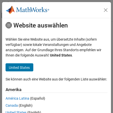
Weiter zum Inhalt
MATLAB Hilfe-Center
Umschaltung für Off-Canvas-Navigation
Website auswählen
Hauptinhalt
Startseite der Dokumentation
coder.buildstatus.open
Code Generation
Wählen Sie eine Website aus, um übersetzte Inhalte (sofern
Open Build Status window
verfügbar) sowie lokale Veranstaltungen und Angebote
Simulink Coder
anzuzeigen. Auf der Grundlage Ihres Standorts empfehlen wir
Code Generation
collapse all in page
Ihnen die folgende Auswahl:
United States
.
Generated Code Compilation
Syntax
United States
coder.buildstatus.open
coder.buildstatus.open(model)
coder.buildstatus.open(model,systemTarget)
ON THIS PAGE
Sie können auch eine Website aus der folgenden Liste auswählen:
Description
Syntax
Description
Amerika
opens the Build Status window
coder.buildstatus.open(
)
model
Examples
for
.
model
América Latina
(Español)
Input Arguments
Canada
(English)
The Build Status window supports parallel builds of referenced
Version History
model hierarchies. Do not use the Build Status window for serial
See Also
United States
(English)