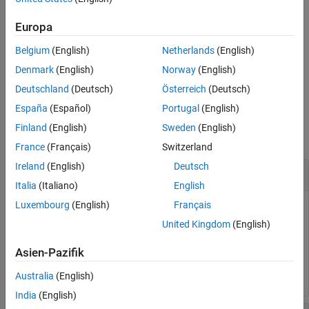
opens a code generation report
coder.report.open(
)
Europa
subsystem
for the
. The build folder for the subsystem must be
subsystem
Belgium
(English)
Netherlands
(English)
present in the current working folder.
Denmark
(English)
Norway
(English)
example
Deutschland
(Deutsch)
Österreich
(Deutsch)
España
(Español)
Portugal
(English)
Examples
Finland
(English)
Sweden
(English)
collapse all
France
(Français)
Switzerland
Ireland
(English)
Deutsch
Open code generation report for a model
Italia
(Italiano)
English
Luxembourg
(English)
Français
After generating code for
, open a code
CounterModel
generation report for the model.
United Kingdom
(English)
Asien-Pazifik
coder.report.open(
'CounterModel'
)
Australia
(English)
India
(English)