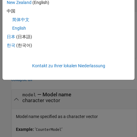
Open code generation report for a subsystem
New Zealand
(English)
中国
Open a code generation report for the subsystem ‘
’
Amplifier
简体中文
in model ‘
’.
CounterModel
English
日本
(日本語)
coder.report.open(
'CounterModel/Amplifier'
)
한국
(한국어)
Kontakt zu Ihrer lokalen Niederlassung
Input Arguments
collapse all
—
Model name
model
character vector
Model name specified as a character vector
Example:
‘
’
CounterModel