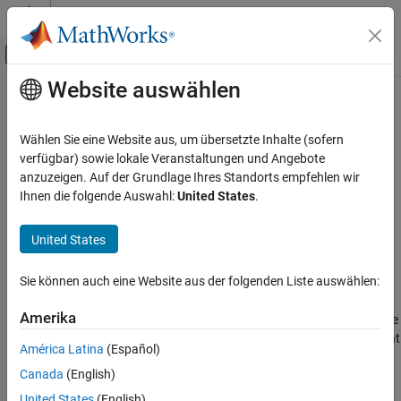
Weiter zum Inhalt
MATLAB Hilfe-Center
Umschaltung für Off-Canvas-Navigation
Website auswählen
Hauptinhalt
Startseite der Dokumentation
coder.report.open
Code Generation
Wählen Sie eine Website aus, um übersetzte Inhalte (sofern
Open existing HTML code generation report
verfügbar) sowie lokale Veranstaltungen und Angebote
Simulink Coder
anzuzeigen. Auf der Grundlage Ihres Standorts empfehlen wir
Code Generation
collapse all in page
Ihnen die folgende Auswahl:
United States
.
Report Generation
Syntax
United States
coder.report.open
coder.report.open(model)
coder.report.open(subsystem)
ON THIS PAGE
Sie können auch eine Website aus der folgenden Liste auswählen:
Description
Syntax
Description
Amerika
opens a code generation report for the
coder.report.open(
)
model
Examples
. The build folder for the model must be present in the current
model
América Latina
(Español)
Input Arguments
working folder.
Canada
(English)
Version History
example
See Also
United States
(English)