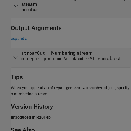
stream
number
Output Arguments
expand all
— Numbering stream
streamOut
object
mlreportgen.dom.AutoNumberStream
Tips
When you append an
object, specify
mlreportgen.dom.AutoNumber
a numbering stream.
Version History
Introduced in R2014b
See Also