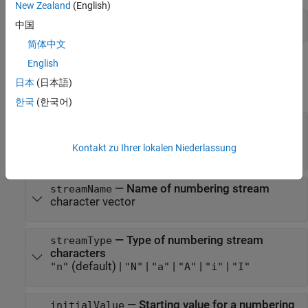
New Zealand
(English)
Create a Numbering Stream for Chapter Heading
中国
简体中文
Input Arguments
English
日本
(日本語)
expand all
한국
(한국어)
—
Document to apply numbering stream
docObj
to
Kontakt zu Ihrer lokalen Niederlassung
object
mlreportgen.dom.Document
—
Name of numbering stream
streamName
character vector
—
Type of numbering stream
streamType
characters
(default) |
|
|
|
|
"n"
"N"
"a"
"A"
"i"
"I"
—
Starting value for a numbering
initialValue