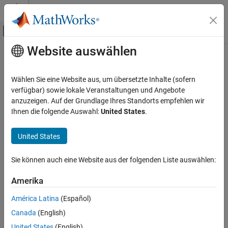
Weiter zum Inhalt
MATLAB Hilfe-Center
Umschaltung für Off-Canvas-Navigation
Website auswählen
Hauptinhalt
Startseite der Dokumentation
createAutoNumberStream
Reporting and Database Access
Wählen Sie eine Website aus, um übersetzte Inhalte (sofern
Class:
mlreportgen.dom.Document
verfügbar) sowie lokale Veranstaltungen und Angebote
MATLAB Report Generator
Namespace:
mlreportgen.dom
anzuzeigen. Auf der Grundlage Ihres Standorts empfehlen wir
Report Generator Development
Ihnen die folgende Auswahl:
United States
.
Content Generation
Create numbering stream
Numbering
United States
expand all in page
createAutoNumberStream
Syntax
Sie können auch eine Website aus der folgenden Liste auswählen:
ON THIS PAGE
streamOut = createAutoNumberStream(docObj,streamName)
Syntax
Amerika
streamOut =
Description
createAutoNumberStream(docObj,streamName,streamType)
América Latina
(Español)
Examples
streamOut = createAutoNumberStream(docObj,streamName,
Canada
(English)
Input Arguments
streamType, initialValue)
Description
United States
(English)
Output Arguments